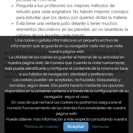
Pregunta a tus profesores los mejores métodos de
estudio para cada asignatura. No habrán mejores consejos
para estudiar que los dados por quienes dictan la materia.
Evita tener una ventana justo delante o tener muchos
elementos decorativos en las paredes, así no levantarás la
cabeza de los apuntes cada minuto.
Una cookie o galleta informática es un pequeño archivo de
información que se guarda en su navegador cada vez que visita
nuestra página web.
En
EUDE Business School
somos líderes en
formación E-
La utilidad de las cookies es guardar el historial de su actividad en
learning
y
son más de 5.000 alumnos al año los que realizan
nuestra página web, de manera que, cuando la visite nuevamente,
sus estudios desde casa. Por ello, a continuación podréis
ésta pueda identificarle y configurar el contenido de la misma en base
conocer la experiencia de Merlín Roxana Mendoza, alumna de
a sus hábitos de navegación, identidad y preferencias.
RRHH online.
Las cookies pueden ser aceptadas, rechazadas, bloqueadas y
borradas, según desee. Ello podrá hacerlo mediante las opciones
disponibles en la presente ventana o a través de la configuración de su
navegador, según el caso.
En caso de que rechace las cookies no podremos asegurarle el
correcto funcionamiento de las distintas funcionalidades de nuestra
página web.
Puede obtener más información a este respecto consultando nuestra
"Política de Cookies"
Aceptar
Rechazar