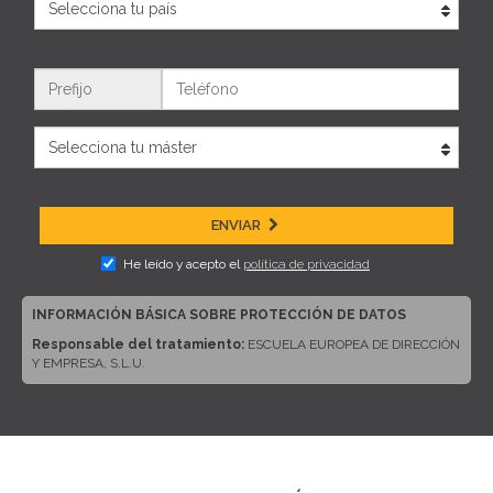
Teléfono
ENVIAR
He leído y acepto el
política de privacidad
INFORMACIÓN BÁSICA SOBRE PROTECCIÓN DE DATOS
Responsable del tratamiento:
ESCUELA EUROPEA DE DIRECCIÓN
Y EMPRESA, S.L.U.
Dirección del responsable:
CALLE ARTURO SORIA, 245, CP 28033,
MADRID (Madrid)
Finalidad:
Sus datos serán usados para poder atender sus solicitudes
y prestarle nuestros servicios.
Publicidad:
Solo le enviaremos publicidad con su autorización previa,