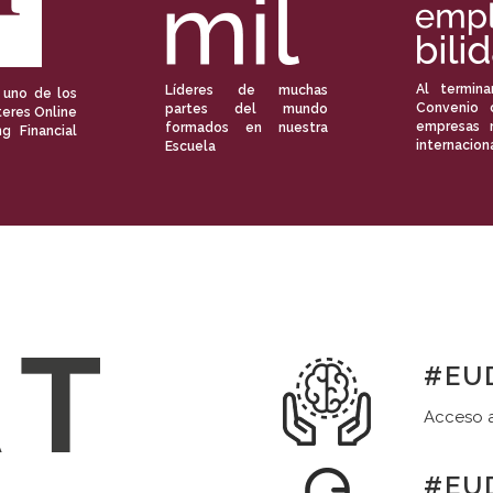
Al termina
Líderes de muchas
 uno de los
Convenio 
partes del mundo
eres Online
empresas 
formados en nuestra
ng Financial
internacion
Escuela
#EUD
Acceso a
#EUD