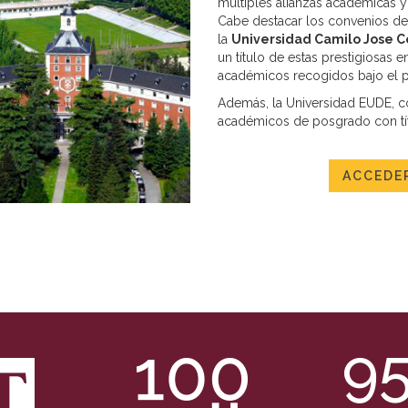
Des
múltiples alianzas académicas y
nue
Cabe destacar los convenios de 
con
la
Universidad Camilo Jose C
De
un título de estas prestigiosas
sob
académicos recogidos bajo el pa
inf
Además, la Universidad EUDE, c
Inf
académicos de posgrado con tít
DAT
ACCEDER