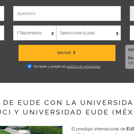
Apellidos
T
Edad
País
IN
ENVIAR
Re
DIR
He leído y acepto el
política de privacidad
Di
280
Fin
sol
Pub
 DE EUDE CON LA UNIVERSIDA
pre
est
JC) Y UNIVERSIDAD EUDE (MÉX
Le
con
cor
El prestigio internacional de
EUD