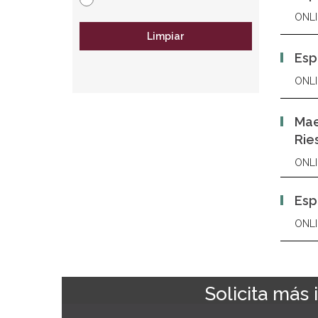
ONLI
Limpiar
Esp
ONLI
Mae
Rie
ONLI
Esp
ONLI
Solicita más