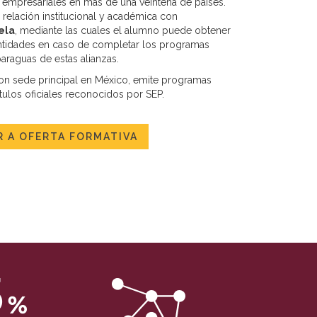
tinatarios:
Con carácter general, sólo el personal de
 empresariales en más de una veintena de países.
stra entidad que esté debidamente autorizado podrá tener
relación institucional y académica con
ocimiento de la información que le pedimos.
ela
, mediante las cuales el alumno puede obtener
rechos:
Tiene derecho a saber qué información tenemos
 entidades en caso de completar los programas
re usted, corregirla y eliminarla, tal y como se explica en la
raguas de estas alianzas.
ormación adicional disponible en nuestra página web.
on sede principal en México, emite programas
ormación adicional:
Más información en el apartado “SUS
ulos oficiales reconocidos por SEP.
OS SEGUROS” de nuestra página web.
 A OFERTA FORMATIVA