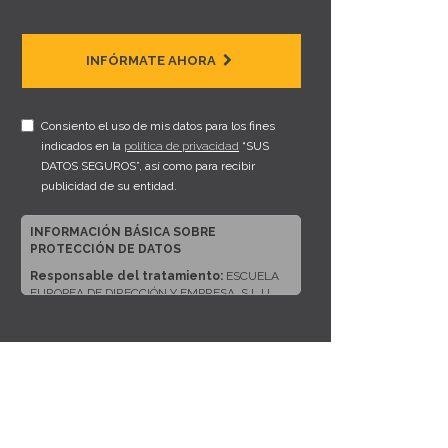
INFÓRMATE AHORA
Consiento el uso de mis datos para los fines
indicados en la
política de privacidad
“SUS
DATOS SEGUROS”, así como para recibir
publicidad de su entidad.
INFORMACIÓN BÁSICA SOBRE
PROTECCIÓN DE DATOS
Responsable del tratamiento:
ESCUELA
EUROPEA DE DIRECCIÓN Y EMPRESA, S.L.U.
Dirección del responsable:
CALLE ARTURO
SORIA, 245, CP 28033, MADRID (Madrid)
Finalidad:
Sus datos serán usados para poder
atender sus solicitudes y prestarle nuestros
servicios.
Publicidad:
Solo le enviaremos publicidad con
su autorización previa, que podrá facilitarnos