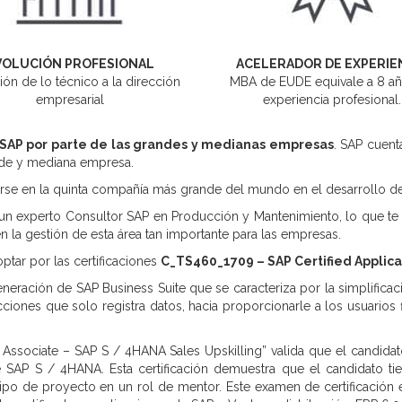
VOLUCIÓN PROFESIONAL
ACELERADOR DE EXPERIE
ión de lo técnico a la dirección
MBA de EUDE equivale a 8 a
empresarial
experiencia profesional.
 SAP por parte de las grandes y medianas empresas
. SAP cuent
ande y mediana empresa.
irse en la quinta compañía más grande del mundo en el desarrollo de
n un experto Consultor SAP en Producción y Mantenimiento, lo que t
 la gestión de esta área tan importante para las empresas.
tar por las certificaciones
C_TS460_1709 – SAP Certified Applica
ación de SAP Business Suite que se caracteriza por la simplificació
cciones que solo registra datos, hacia proporcionarle a los usuarios 
on Associate – SAP S / 4HANA Sales Upskilling” valida que el candi
e SAP S / 4HANA. Esta certificación demuestra que el candidato ti
o de proyecto en un rol de mentor. Este examen de certificación e