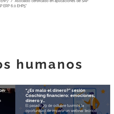
0 EhP7” / “Asociado certificado en aplicaciones de SAP
AP ERP 6.0 EHP5”
sos humanos
“¿Es malo el dinero?” sesión
on
Coaching financiero: emociones,
dinero y…
a
El pasado 29 de octubre tuvimos la
oportunidad de impartir un webinar teórico