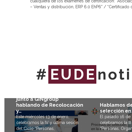
cualquiera de los exámenes de certificación: “Asociad
– Ventas y distribución, ERP 6.0 EhP6” / “Certifica
#
EUDE
not
Cerramos nuestro ciclo
junto a GINgroup
Hablamos de
hablando de Recolocación
selección en 
y…
El pasado 16 de
Este miércoles 13 de enero,
celebramos la III
celebramos la IV y última sesión
“Personas, Orga
del Ciclo “Personas,