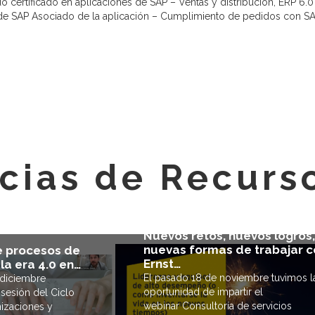
o certificado en aplicaciones de SAP – Ventas y distribución, ERP 6.
do de SAP Asociado de la aplicación – Cumplimiento de pedidos con S
icias de Recur
Nuevos retos, nuevos logros,
nuevas formas de trabajar c
 procesos de
Ernst…
la era 4.0 en…
El pasado 18 de noviembre tuvimos l
 diciembre
oportunidad de impartir el
 sesión del Ciclo
webinar Consultoría de servicios
nizaciones y