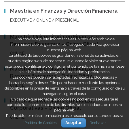
Maestría en Finanzas y Dirección Financiera
EXECUTIVE / ONLINE / PRESENCIAL
Maestría Universitaria en Finanzas y
Una cookie o galleta informática es un pequeño archivo de
Dirección Financiera – Online Oficial
información que se guarda en su navegador cada vez que visita
nuestra página web.
ONLINE
La utilidad de las cookies es guardar el historial de su actividad en
nuestra página web, de manera que, cuando la visite nuevamente,
ésta pueda identificarle y configurar el contenido de la misma en base
Maestría Universitaria en Finanzas y
a sus hábitos de navegación, identidad y preferencias.
Riesgos Bancarios – Online Oficial
Las cookies pueden ser aceptadas, rechazadas, bloqueadas y
borradas, según desee. Ello podrá hacerlo mediante las opciones
ONLINE
disponibles en la presente ventana o a través de la configuración de su
navegador, según el caso.
En caso de que rechace las cookies no podremos asegurarle el
Maestría Universitaria en Finanzas
correcto funcionamiento de las distintas funcionalidades de nuestra
Corporativas – Online Oficial
página web.
Puede obtener más información a este respecto consultando nuestra
ONLINE
"Política de Cookies"
Aceptar
Rechazar