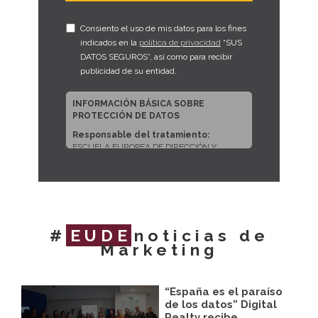
Consiento el uso de mis datos para los fines
indicados en la
política de privacidad
“SUS
DATOS SEGUROS”, así como para recibir
publicidad de su entidad.
INFORMACIÓN BÁSICA SOBRE
PROTECCIÓN DE DATOS
Responsable del tratamiento:
ESCUELA EUROPEA DE DIRECCIÓN Y
EMPRESA, S.L.U.
Dirección del responsable:
CALLE
ARTURO SORIA, 245, CP 28033, MADRID
(Madrid)
Finalidad:
Sus datos serán usados para
#
EUDE
noticias de
poder atender sus solicitudes y prestarle
Marketing
nuestros servicios.
Publicidad:
Solo le enviaremos publicidad
con su autorización previa, que podrá
facilitarnos mediante la casilla
“España es el paraíso
correspondiente establecida al efecto.
de los datos” Digital
Realty recibe…