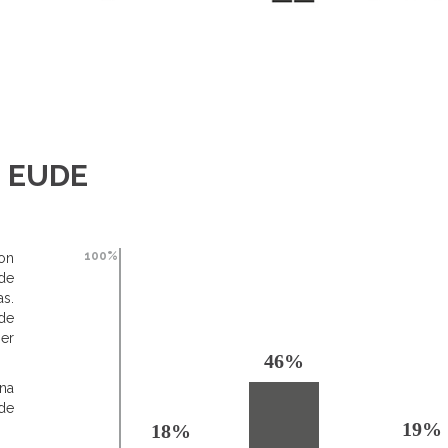
e EUDE
100%
on
de
as.
de
ser
46%
na
de
19%
18%