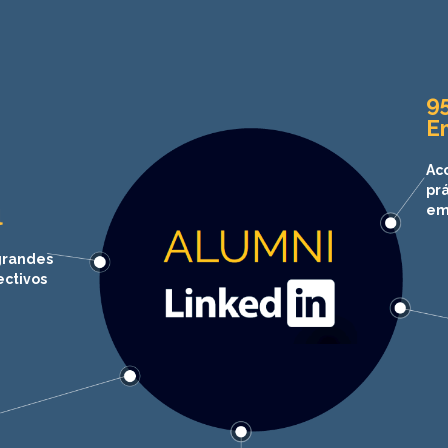
9
E
Ac
pr
em
l
grandes
ectivos