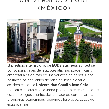
UNIVERSIDAD EUDE
Destinatarios:
Con carácter general, sólo el personal de nuestra
(MÉXICO)
entidad que esté debidamente autorizado podrá tener conocimiento de
la información que le pedimos.
Derechos:
Tiene derecho a saber qué información tenemos sobre
usted, corregirla y eliminarla, tal y como se explica en la información
adicional disponible en nuestra página web.
Información adicional:
Más información en el apartado “SUS DATOS
SEGUROS” de nuestra página web.
El prestigio internacional de
EUDE Business School
se
consolida a través de múltiples alianzas académicas y
empresariales en más de una veintena de países. Cabe
destacar los convenios de relación institucional y
académica con la
Universidad Camilo Jose Cela
,
mediante las cuales el alumno puede obtener un título de
estas prestigiosas entidades en caso de completar los
programas académicos recogidos bajo el paraguas de
estas alianzas.