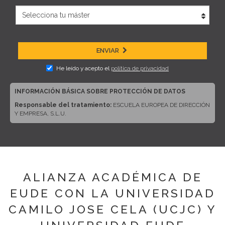
ENVIAR
He leído y acepto el
política de privacidad
INFORMACIÓN BÁSICA SOBRE PROTECCIÓN DE DATOS
Responsable del tratamiento:
ESCUELA EUROPEA DE DIRECCIÓN
Y EMPRESA, S.L.U.
Dirección del responsable:
CALLE ARTURO SORIA, 245, CP 28033,
MADRID (Madrid)
Finalidad:
Sus datos serán usados para poder atender sus solicitudes
y prestarle nuestros servicios.
Publicidad:
Solo le enviaremos publicidad con su autorización previa,
ALIANZA ACADÉMICA DE
que podrá facilitarnos mediante la casilla correspondiente establecida al
efecto.
EUDE CON LA UNIVERSIDAD
Legitimación:
Únicamente trataremos sus datos con su
CAMILO JOSE CELA (UCJC) Y
consentimiento previo, que podrá facilitarnos mediante la casilla
correspondiente establecida al efecto.