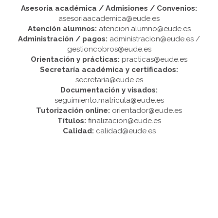
Asesoría académica / Admisiones / Convenios:
asesoriaacademica@eude.es
Atención alumnos:
atencion.alumno@eude.es
Administración / pagos:
administracion@eude.es /
gestioncobros@eude.es
Orientación y prácticas:
practicas@eude.es
Secretaría académica y certificados:
secretaria@eude.es
Documentación y visados:
seguimiento.matricula@eude.es
Tutorización online:
orientador@eude.es
Títulos:
finalizacion@eude.es
Calidad:
calidad@eude.es