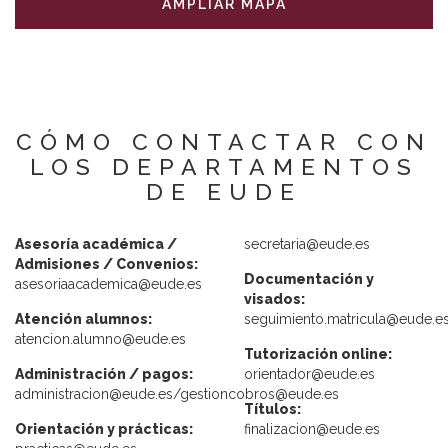
AMPLIAR MAPA
CÓMO CONTACTAR CON
LOS DEPARTAMENTOS
DE EUDE
Asesoría académica /
secretaria@eude.es
Admisiones / Convenios:
Documentación y
asesoriaacademica@eude.es
visados:
Atención alumnos:
seguimiento.matricula@eude.e
atencion.alumno@eude.es
Tutorización online:
Administración / pagos:
orientador@eude.es
administracion@eude.es/gestioncobros@eude.es
Títulos:
Orientación y prácticas:
finalizacion@eude.es