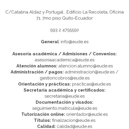
C/Catalina Aldaz y Portugal , Edificio La Recoleta, Oficina
71. 7mo piso Quito-Ecuador
593 2 4755550
General
: info@eude.es
Asesoría académica / Admisiones / Convenios:
asesoriaacademica@eude.es
Atención alumnos:
atencion.alumno@eude.es
Administración / pagos:
administracion@eude.es /
gestioncobros@eude.es
Orientación y prácticas:
practicas@eude.es
Secretaría académica y certificados:
secretaria@eude.es
Documentación y visados:
seguimiento.matricula@eude.es
Tutorización online:
orientador@eude.es
Títulos:
finalizacion@eude.es
Calidad:
calidad@eude.es