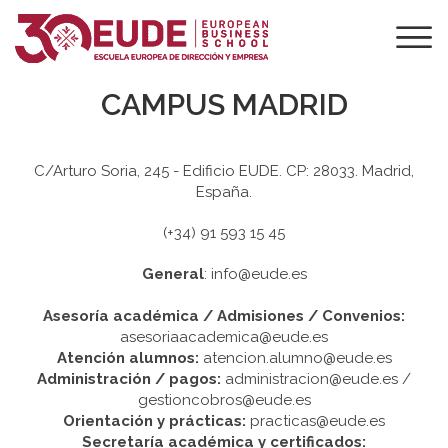
CAMPUS MADRID
C/Arturo Soria, 245 - Edificio EUDE. CP: 28033. Madrid,
España.
(+34) 91 593 15 45
General
: info@eude.es
Asesoría académica / Admisiones / Convenios:
asesoriaacademica@eude.es
Atención alumnos:
atencion.alumno@eude.es
Administración / pagos:
administracion@eude.es /
gestioncobros@eude.es
Orientación y prácticas:
practicas@eude.es
Secretaría académica y certificados: