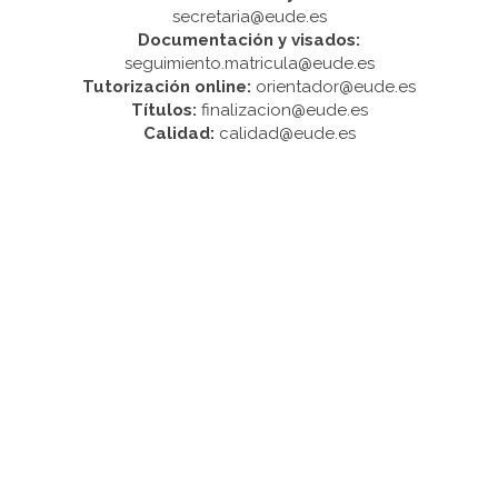
secretaria@eude.es
Documentación y visados:
seguimiento.matricula@eude.es
Tutorización online:
orientador@eude.es
Títulos:
finalizacion@eude.es
Calidad:
calidad@eude.es