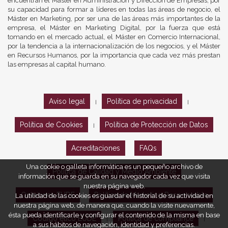
encuentran el Máster en Administración y Dirección de Empresas, por
su capacidad para formar a líderes en todas las áreas de negocio, el
Máster en Marketing, por ser una de las áreas más importantes de la
empresa, el Máster en Marketing Digital, por la fuerza que está
tomando en el mercado actual, el Máster en Comercio Internacional,
por la tendencia a la internacionalización de los negocios, y el Máster
en Recursos Humanos, por la importancia que cada vez más prestan
las empresas al capital humano.
Aviso legal
Política de privacidad
|
|
Política de Cookies
Política de Protección de Datos
|
Acreditaciones
FAQs
Una cookie o galleta informática es un pequeño archivo de
Política de Calidad y Medio Ambiente
información que se guarda en su navegador cada vez que visita
nuestra página web.
Opiniones EUDE
Política de Marketing Responsable
La utilidad de las cookies es guardar el historial de su actividad en
nuestra página web, de manera que, cuando la visite nuevamente,
ésta pueda identificarle y configurar el contenido de la misma en base
Código ético EUDE
Política de compliance
|
|
a sus hábitos de navegación, identidad y preferencias.