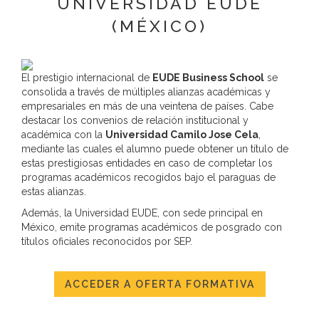
UNIVERSIDAD EUDE
Destinatarios:
Con carácter general, sólo el personal de nuestra
(MÉXICO)
entidad que esté debidamente autorizado podrá tener conocimiento de
la información que le pedimos.
Derechos:
Tiene derecho a saber qué información tenemos sobre
usted, corregirla y eliminarla, tal y como se explica en la información
El prestigio internacional de
EUDE Business School
se
adicional disponible en nuestra página web.
consolida a través de múltiples alianzas académicas y
Información adicional:
Más información en el apartado “SUS DATOS
empresariales en más de una veintena de países. Cabe
SEGUROS” de nuestra página web.
destacar los convenios de relación institucional y
académica con la
Universidad Camilo Jose Cela
,
mediante las cuales el alumno puede obtener un título de
estas prestigiosas entidades en caso de completar los
programas académicos recogidos bajo el paraguas de
estas alianzas.
Además, la Universidad EUDE, con sede principal en
México, emite programas académicos de posgrado con
títulos oficiales reconocidos por SEP.
ACCEDER A OFERTA FORMATIVA