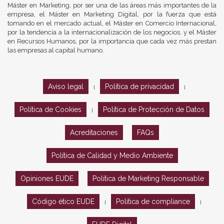
Máster en Marketing, por ser una de las áreas más importantes de la
empresa, el Máster en Marketing Digital, por la fuerza que está
tomando en el mercado actual, el Máster en Comercio Internacional,
por la tendencia a la internacionalización de los negocios, y el Máster
en Recursos Humanos, por la importancia que cada vez más prestan
las empresas al capital humano.
Aviso legal
Política de privacidad
|
|
Política de Cookies
Política de Protección de Datos
|
Acreditaciones
FAQs
Política de Calidad y Medio Ambiente
Opiniones EUDE
Política de Marketing Responsable
Código ético EUDE
Política de compliance
|
|