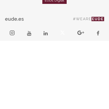
EUDE Digital
eude.es
#WEARE
EUDE