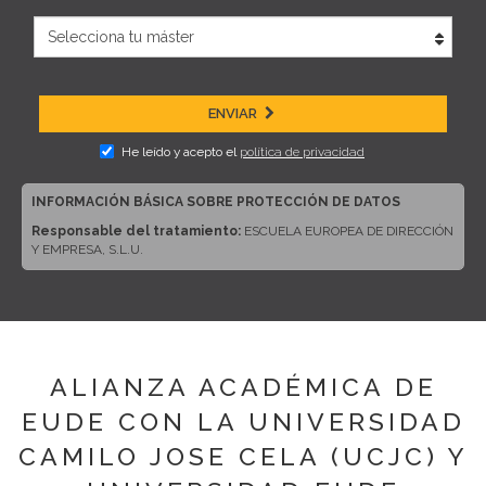
ENVIAR
He leído y acepto el
política de privacidad
INFORMACIÓN BÁSICA SOBRE PROTECCIÓN DE DATOS
Responsable del tratamiento:
ESCUELA EUROPEA DE DIRECCIÓN
Y EMPRESA, S.L.U.
Dirección del responsable:
CALLE ARTURO SORIA, 245, CP 28033,
MADRID (Madrid)
Finalidad:
Sus datos serán usados para poder atender sus solicitudes
y prestarle nuestros servicios.
Publicidad:
Solo le enviaremos publicidad con su autorización previa,
ALIANZA ACADÉMICA DE
que podrá facilitarnos mediante la casilla correspondiente establecida al
efecto.
EUDE CON LA UNIVERSIDAD
Legitimación:
Únicamente trataremos sus datos con su
CAMILO JOSE CELA (UCJC) Y
consentimiento previo, que podrá facilitarnos mediante la casilla
correspondiente establecida al efecto.