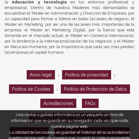
la
educación y tecnología
en los entornos profesional y
empresarial. Dentro de nuestros Másteres más demandados se
encuentran el Máster en Administración y Dirección de Empresas, por
su capacidad para formar a líderes en todas las áreas de negocio, el
Máster en Marketing, por ser una de las áreas más importantes de la
empresa, el Máster en Marketing Digital, por la fuerza que está
tomando en el mercado actual, el Máster en Comercio Internacional,
por la tendencia a la internacionalización de los negocios, y el Máster
en Recursos Humanos, por la importancia que cada vez más prestan
las empresas al capital humano.
Aviso legal
Política de privacidad
|
|
Política de Cookies
Política de Protección de Datos
|
Acreditaciones
FAQs
Una cookie o galleta informática es un pequeño archivo de
Política de Calidad y Medio Ambiente
información que se guarda en su navegador cada vez que visita
nuestra página web.
Opiniones EUDE
Política de Marketing Responsable
La utilidad de las cookies es guardar el historial de su actividad en
nuestra página web, de manera que, cuando la visite nuevamente,