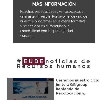
MÁS INFORMACIÓN
Nuestras especialidades van asociadas a
un máster/maestría. Por favor, elige uno de
nuestros programas en la oferta formativa
y selecciona en el formulario la
especialidad con la que te gustaría
cursarla.
#
EUDE
noticias de
Recursos humanos
Cerramos nuestro ciclo
junto a GINgroup
hablando de
Recolocación y…