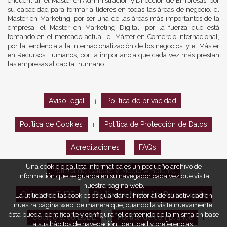
encuentran el Máster en Administración y Dirección de Empresas, por
su capacidad para formar a líderes en todas las áreas de negocio, el
Máster en Marketing, por ser una de las áreas más importantes de la
empresa, el Máster en Marketing Digital, por la fuerza que está
tomando en el mercado actual, el Máster en Comercio Internacional,
por la tendencia a la internacionalización de los negocios, y el Máster
en Recursos Humanos, por la importancia que cada vez más prestan
las empresas al capital humano.
Aviso legal
Política de privacidad
|
|
Política de Cookies
Política de Protección de Datos
|
Acreditaciones
FAQs
Una cookie o galleta informática es un pequeño archivo de
Política de Calidad y Medio Ambiente
información que se guarda en su navegador cada vez que visita
nuestra página web.
Opiniones EUDE
Política de Marketing Responsable
La utilidad de las cookies es guardar el historial de su actividad en
nuestra página web, de manera que, cuando la visite nuevamente,
ésta pueda identificarle y configurar el contenido de la misma en base
Código ético EUDE
Política de compliance
|
|
a sus hábitos de navegación, identidad y preferencias.