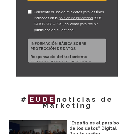
Consiento el uso de mis datos para los fines
indicados en la
política de privacidad
“SUS
DATOS SEGUROS”, así como para recibir
publicidad de su entidad.
INFORMACIÓN BÁSICA SOBRE
PROTECCIÓN DE DATOS
Responsable del tratamiento:
ESCUELA EUROPEA DE DIRECCIÓN Y
EMPRESA, S.L.U.
Dirección del responsable:
CALLE
ARTURO SORIA, 245, CP 28033, MADRID
(Madrid)
Finalidad:
Sus datos serán usados para
#
EUDE
noticias de
poder atender sus solicitudes y prestarle
Marketing
nuestros servicios.
Publicidad:
Solo le enviaremos publicidad
con su autorización previa, que podrá
facilitarnos mediante la casilla
“España es el paraíso
correspondiente establecida al efecto.
de los datos” Digital
Realty recibe…