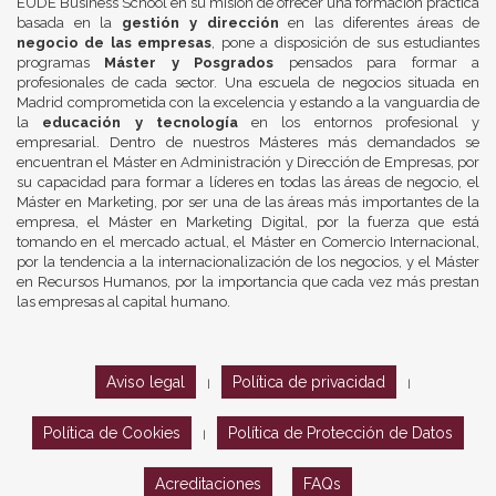
EUDE Business School en su misión de ofrecer una formación práctica
basada en la
gestión y dirección
en las diferentes áreas de
negocio de las empresas
, pone a disposición de sus estudiantes
programas
Máster y Posgrados
pensados para formar a
profesionales de cada sector. Una escuela de negocios situada en
Madrid comprometida con la excelencia y estando a la vanguardia de
la
educación y tecnología
en los entornos profesional y
empresarial. Dentro de nuestros Másteres más demandados se
encuentran el Máster en Administración y Dirección de Empresas, por
su capacidad para formar a líderes en todas las áreas de negocio, el
Máster en Marketing, por ser una de las áreas más importantes de la
empresa, el Máster en Marketing Digital, por la fuerza que está
tomando en el mercado actual, el Máster en Comercio Internacional,
por la tendencia a la internacionalización de los negocios, y el Máster
en Recursos Humanos, por la importancia que cada vez más prestan
las empresas al capital humano.
Aviso legal
Política de privacidad
|
|
Política de Cookies
Política de Protección de Datos
|
Acreditaciones
FAQs