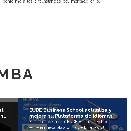
vas conforme a las circunstancias del mercado en su
 MBA
el
EUDE Business School actualiza y
en…
mejora su Plataforma de Idiomas
Este mes de enero, EUDE Business School
estrena nueva plataforma de Idiomas. Un