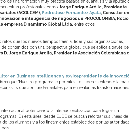
ro de una formación muy práctica basada en el análisis y la aplicaci
 encuentran profesionales como
Jorge Enrique Ardila, Presidente
sariales (ACOLCEM),
Pedro Jose Fernandez Ayala
, Consultor e
 innovación e inteligencia de negocios de PROCOLOMBIA, Rocío
 la empresa Dinamismo Global Ltda,
entre otros.
retos que los nuevos tiempos traen al líder y sus organizaciones,
 de contenidos con una perspectiva global, que se aplica a través de
a D.
Jorge Enrique Ardila, Presidente Asociación Colombiana 
ltor en Business Intelligence y exvicepresidente de innovaci
irma que “Nuestro
programa
le permite a los lideres entender la era 
cer skills que son fundamentales para enfrentar las transformacione
internacional potenciando la internacionalización para lograr un
ogramas. En esta línea, desde EUDE se buscan reforzar sus líneas de
a de los alumnos y a los lineamientos establecidos por las autoridad
 país.