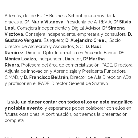
Además, desde EUDE Business School queremos dar las
gracias a:
Dª. Nuria Vilanova
, Presidenta de ATREVIA;
Dª Silvia
Leal
, Consejera Independiente y Digital Advisor;
Dª Simona
Visztova
, Consejera independiente, empresaria y consultora;
D.
Gustavo Vergara
, Banquero;
D. Alejandro Creel
, Socio
director de Alcrecrob y Asociados, S.C.;
D. Raul
Ramirez,
Director Dpto. Informática en Accendo Banco;
Dª
Mónica Loaiza,
Independent Director;
Dª Martha
Rivera
, Profesora del área de comercialización IPADE, Directora
Adjunta de Innovación y Aprendizaje y Presidenta Fundadora
CIMAD, y
D. Francisco Beltrán
, Director de Alta Dirección AD2
y profesor en el IPADE. Director General de Stratevo.
Ha sido
un placer contar con todos ellos en este magnífico
y notable evento
, y esperamos poder colaborar con ellos en
futuras ocasiones. A continuación, os traemos la presentación
completa: