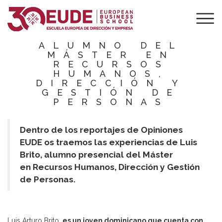
OPINIONES EUDE
| HABLAMOS CON
LUIS BRITO
ALUMNO DEL
MÁSTER EN
RECURSOS
HUMANOS,
DIRECCIÓN Y
GESTIÓN DE
PERSONAS
Dentro de los reportajes de Opiniones
EUDE os traemos las experiencias de Luis
Brito, alumno presencial del Máster
en Recursos Humanos, Dirección y Gestión
de Personas.
Luis Arturo Brito,
es un joven dominicano que cuenta con