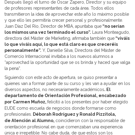
Después llegó el turno de Óscar Zapero, Director y su equipo
de profesores representantes de cada área. Todos ellos
transmitieron la idea de aprovechar este año lo máximo posible
y que ello les permitiría crecer personal y profesionalmente.
Juan Díaz Del Río, Director de MBA, apuntaba que
“no serían
los mismos una vez terminado el curso”.
Laura Monteagudo,
directora del Máster de Marketing, afirmaba también que
“viváis
lo que viváis aquí, lo que está claro es que creceréis
personalmente”.
Y, Danielle Silva, Directora del Máster de
Comercio Internacional invitaba a los nuevos alumnos a
“aprovechad la oportunidad que se os brinda y haced que valga
la pena”.
Siguiendo con este acto de apertura, se quiso presentar a
quienes van a formar parte de su curso y les van a ayudar en los
diversos aspectos, no necesariamente académicos
. El
d
epartamento de Orientación Profesional, encabezado
por Carmen Muñoz,
felicitó a los presentes por haber elegido
EUDE como escuela de negocios donde formarse como
profesionales.
Déborah Rodríguez y Ronald Pizzitola,
de
Atención al Alumno,
coincidieron con la responsable de
orientación profesional en que comenzaban una experiencia
única e irrepetible. No cabe duda, de que estos son los