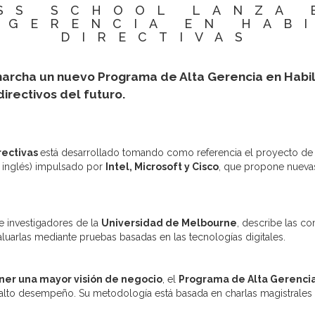
SS SCHOOL LANZA
 GERENCIA EN HAB
DIRECTIVAS
archa un nuevo Programa de Alta Gerencia en Habili
directivos del futuro.
rectivas
está desarrollado tomando como referencia el proyecto de 
n inglés) impulsado por
Intel, Microsoft y Cisco
, que propone nuevas
 investigadores de la
Universidad de Melbourne
, describe las c
aluarlas mediante pruebas basadas en las tecnologías digitales.
er una mayor visión de negocio
, el
Programa de Alta Gerencia
alto desempeño. Su metodología está basada en charlas magistrales y