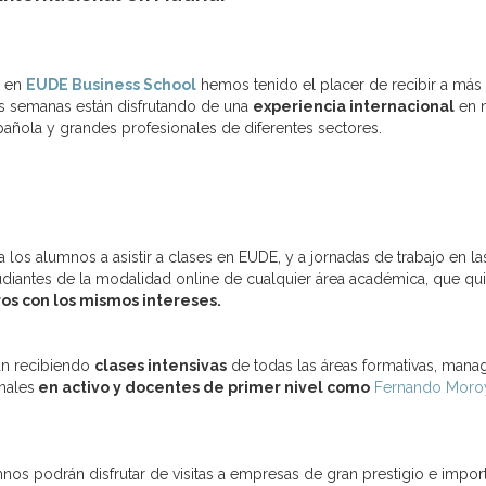
e en
EUDE Business School
hemos tenido el placer de recibir a má
s semanas están disfrutando de una
experiencia internacional
en n
añola y grandes profesionales de diferentes sectores.
a los alumnos a asistir a clases en EUDE, y a jornadas de trabajo en
antes de la modalidad online de cualquier área académica, que quie
s con los mismos intereses.
án recibiendo
clases intensivas
de todas las áreas formativas, mana
nales
en activo y docentes de primer nivel como
Fernando Moro
os podrán disfrutar de visitas a empresas de gran prestigio e import