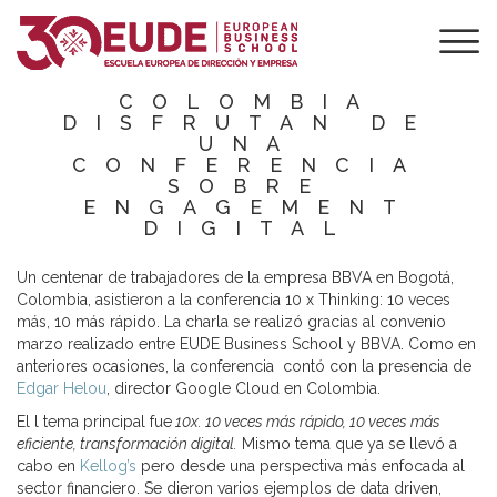
LOS
TRABAJADORES
DE BBVA
COLOMBIA
DISFRUTAN DE
UNA
CONFERENCIA
SOBRE
ENGAGEMENT
DIGITAL
Un centenar de trabajadores de la empresa BBVA en Bogotá,
Colombia, asistieron a la conferencia 10 x Thinking: 10 veces
más, 10 más rápido. La charla se realizó gracias al convenio
marzo realizado entre EUDE Business School y BBVA. Como en
anteriores ocasiones, la conferencia contó con la presencia de
Edgar Helou
, director Google Cloud en Colombia.
El l tema principal fue
10x. 10 veces más rápido, 10 veces más
eficiente, transformación digital.
Mismo tema que ya se llevó a
cabo en
Kellog’s
pero desde una perspectiva más enfocada al
sector financiero. Se dieron varios ejemplos de data driven,