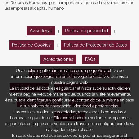
en Recursos Humanos, por la importancia que cada vez más prestan
las empresas al capital humano.
Aviso legal
Política de privacidad
|
|
Política de Cookies
Política de Protección de Datos
|
Acreditaciones
FAQs
Una cookie o galleta informática es un pequeño archivo de
Política de Calidad y Medio Ambiente
información que se guarda en su navegador cada vez que visita
nuestra página web.
Opiniones EUDE
Política de Marketing Responsable
La utilidad de las cookies es guardar el historial de su actividad en
nuestra página web, de manera que, cuando la visite nuevamente,
ésta pueda identificarle y configurar el contenido de la misma en base
Código ético EUDE
Política de compliance
|
|
a sus hábitos de navegación, identidad y preferencias.
Las cookies pueden ser aceptadas, rechazadas, bloqueadas y
EUDE Digital
borradas, según desee. Ello podrá hacerlo mediante las opciones
disponibles en la presente ventana o a través de la configuración de su
navegador, según el caso.
En caso de que rechace las cookies no podremos asegurarle el