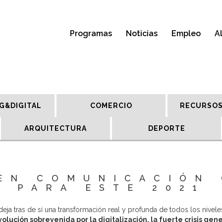
Programas
Noticias
Empleo
A
G&DIGITAL
COMERCIO
RECURSOS
ARQUITECTURA
DEPORTE
EN COMUNICACIÓN
PARA ESTE 2021
ja tras de sí una transformación real y profunda de todos los nivele
lución sobrevenida por la digitalización, la fuerte crisis gen