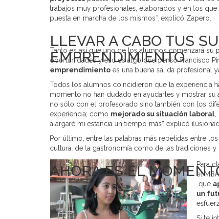
trabajos muy profesionales, elaborados y en los que
puesta en marcha de los mismos”, explicó Zapero.
LLEVAR A CABO TUS S
Tanto es así que uno de los alumnos comenzará su 
EMPRENDIMIENTO
oportunidades y eso es algo que pensó Francisco Pi
emprendimiento
es una buena salida profesional y
Todos los alumnos coincidieron que la experiencia ha
momento no han dudado en ayudarles y mostrar su a
no sólo con el profesorado sino también con los di
experiencia; como
mejorado su situación laboral
,
alargaré mi estancia un tiempo más” explicó ilusionad
Por último, entre las palabras más repetidas entre l
cultura, de la gastronomía como de las tradiciones y
Para c
AHORA ES EL MOMENT
el MBA 
que
a
un fut
esfuer
Si te i