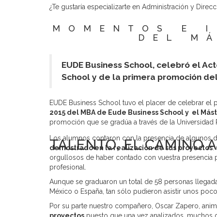
¿Te gustaría especializarte en Administración y Direc
MOMENTOS E I
DEL M
EUDE Business School, celebró el Ac
School y de la primera promoción del
EUDE Business School tuvo el placer de celebrar el p
2015 del MBA de Eude Business School y el Máste
promoción que se gradúa a través de la Universidad 
Los alumnos contaron con la presencia de algunos d
TALENTO, EL CAMINO A
demostrado en la realización de sus proyectos
.
orgullosos de haber contado con vuestra presencia pue
profesional.
Aunque se graduaron un total de 58 personas llegad
México o España, tan sólo pudieron asistir unos pocos
Por su parte nuestro compañero, Oscar Zapero, ani
proyectos
puesto que una vez analizados, muchos 