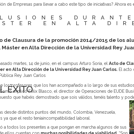
ción de Empresas para llevar a cabo este tipo de iniciativas? Ahora e
LUSIONES DURANT
ÁSTER EN ALTA DIR
to de Clausura de la promoción 2014/2015 de los a
 Máster en Alta Dirección de la Universidad Rey Jua
asado martes, 14 de junio, en el campus Arturo Soria, el
Acto de Cla
r en Alta Dirección de la Universidad Rey Juan Carlos.
El acto 
Pública Rey Juan Carlos
e los profesores que los han acompañado a lo largo de sus estudios 
L ÉXITO
 Como explicó Félix Blasco, el director de Operaciones de EUDE Bu
sto que habéis demostrado que sois válidos, tenéis talento y podéis 
as desde distintos puntos del mundo, Colombia, Venezuela,
 ya que el resto teníaincompatibilidad laboral.
mó a todos los presentes a que pongan en marcha algunos de sus
de ellos cuentan con
muchas posibilidades de viabilidad
. “Son