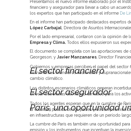
Presentamos el nuevo informe elaborado por el Insti
financiero y asegurador para llevar a cabo un acuerd
los expertos que han participado en el informe
De Li
En el informe han participado destacados expertos d
López Carbajal
, Directora de Asuntos Internacional
Por el lado empresarial, contaron con la opinión d
Empresa y Clima.
Todos ellos expusieron sus expect
El documento se completa con las aportaciones de c
Georgeson; y
Javier Manzanares
, Director Financ
Gobiernos y empresas perciben el papel del sector 
El sector financiero
instrumentos financieros nacionales y supranacionales
cambio climático.
Los distintos escenarios climáticos generan incertid
El sector asegurador
ofrecer coberturas del riesgo climático para los act
Todos los agentes esperan que en la cumbre de París
París, una oportunidad ú
la voluntad política de los países y el compromiso de
en infraestructuras que requieren de un período largo
La cumbre de París es también una oportunidad para 
emisión y los instrumentos que incentivan la inversi