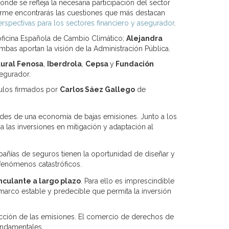
onde se refleja la necesaria participación del sector
nforme encontrarás las cuestiones que más destacan
erspectivas para los sectores financiero y asegurador
.
 oficina Española de Cambio Climático;
Alejandra
mbas aportan la visión de la Administración Pública.
ural Fenosa
,
Iberdrola
,
Cepsa
y
Fundación
segurador.
culos firmados por
Carlos Sáez Gallego
de
des de una economía de bajas emisiones. Junto a los
a las inversiones en mitigación y adaptación al
pañías de seguros tienen la oportunidad de diseñar y
os fenómenos catastróficos.
nculante a largo plazo
. Para ello es imprescindible
 marco estable y predecible que permita la inversión
ucción de las emisiones. El comercio de derechos de
undamentales.