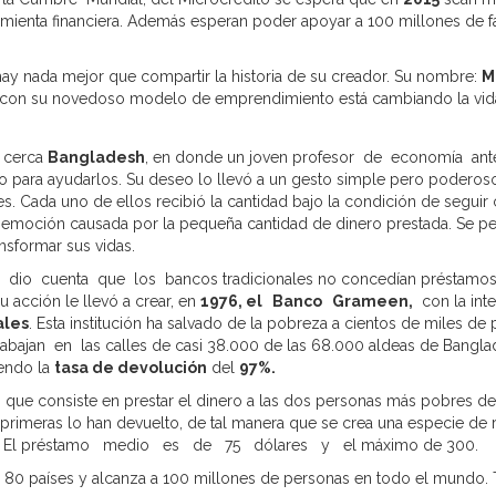
amienta financiera. Además esperan poder apoyar a 100 millones de fam
ay nada mejor que compartir la historia de su creador. Su nombre:
M
con su novedoso modelo de emprendimiento está cambiando la vid
 cerca
Bangladesh
, en donde un joven profesor de economía ante
para ayudarlos. Su deseo lo llevó a un gesto simple pero poderoso:
. Cada uno de ellos recibió la cantidad bajo la condición de seguir
a emoción causada por la pequeña cantidad de dinero prestada. Se p
nsformar sus vidas.
 dio cuenta que los bancos tradicionales no concedían préstamos a
u acción le llevó a crear, en
1976, el Banco Grameen,
con la int
ales
. Esta institución ha salvado de la pobreza a cientos de miles 
jan en las calles de casi 38.000 de las 68.000 aldeas de Bangla
iendo la
tasa de devolución
del
97%.
”
que consiste en prestar el dinero a las dos personas más pobres de 
primeras lo han devuelto, de tal manera que se crea una especie de
El préstamo medio es de 75 dólares y el máximo de 300.
 80 países y alcanza a 100 millones de personas en todo el mundo. 