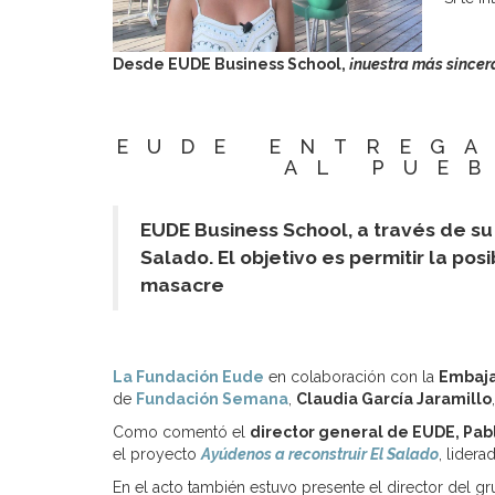
Desde EUDE Business School,
¡nuestra más since
EUDE ENTREGA
AL PUE
EUDE Business School,
a través de su
Salado.
El objetivo es permitir la po
masacre
La Fundación Eude
en colaboración con la
Embaja
de
Fundación Semana
,
Claudia García Jaramillo
Como comentó el
director general de EUDE, Pab
el proyecto
Ayúdenos a reconstruir El Salado
, lider
En el acto también estuvo presente el director del 