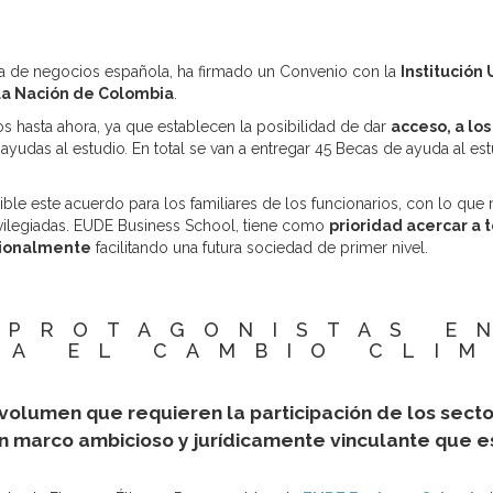
la de negocios española, ha firmado un Convenio con la
Institución
 la Nación de Colombia
.
s hasta ahora, ya que establecen la posibilidad de dar
acceso, a los
ayudas al estudio
.
En total se van a entregar 45 Becas de ayuda al es
ible este acuerdo para los familiares de los funcionarios, con lo que
vilegiadas. EUDE Business School, tiene como
prioridad acercar a 
sionalmente
facilitando una futura sociedad de primer nivel.
 PROTAGONISTAS E
A EL CAMBIO CLI
l volumen que requieren la participación de los secto
 marco ambicioso y jurídicamente vinculante que es