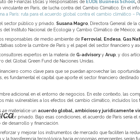
tuto de Finanzas Éticas y Responsables de
EUDE Business School
,
d
o vinculante en París, de lucha contra del Cambio Climático. En el i
ma a París: ruta para el acuerdo global contra el cambio climático – P
el sector público y privado.
Susana Magro
, Directora General de la
es del Instituto Nacional de Ecología y Cambio Climático de México; a
e los responsables de medio ambiente de
Ferrovial
,
Endesa
,
Gas Nat
ativas sobre la cumbre de París y el papel del sector financiero y a
onsultores expertos en la materia de
G-advisory
y
Arup
, y dos artí
iero del Global Green Fund de Naciones Unidas.
financiero como clave para que se puedan aprovechar las oportunida
, es fundamental el capital que aporte el sector financiero destinado 
umbre adicional en el entorno de negocios. En este contexto, las com
ivos más vulnerables a los efectos del cambio climático, incluidos l
 se materialice un
acuerdo global, ambicioso y jurídicamente vi
nica
l sector privado. Bajo esas condiciones, el acuerdo de París sería el
 de desarrollo y financiación.
reforzar y mejorar los instrumentos de mercado que faciliten la red
ón y la transferencia tecnológica hacia economías emergentes serán f