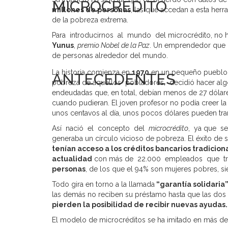
MICROCRÉDITO
millones de personas
, las que accedan a esta herr
de la pobreza extrema.
Para introducirnos al mundo del microcrédito, no h
Yunus
,
premio Nobel de la Paz
. Un emprendedor que 
de personas alrededor del mundo.
La historia comienza en
1970
en un pequeño pueblo
ANTECEDENTES
pobreza de aquellos pobladores, decidió hacer algo 
endeudadas que, en total, debían menos de 27 dólares
cuando pudieran. El joven profesor no podía creer l
unos centavos al día, unos pocos dólares pueden tra
Así nació el concepto del
microcrédito
, ya que se
generaba un círculo vicioso de pobreza. El éxito de s
tenían acceso a los créditos bancarios tradicion
actualidad
con más de 22.000 empleados que traba
personas
, de los que el 94% son mujeres pobres, s
Todo gira en torno a la llamada
“garantía solidaria
las demás no reciben su préstamo hasta que las dos 
pierden la posibilidad de recibir nuevas ayudas.
El modelo de microcréditos se ha imitado en más de