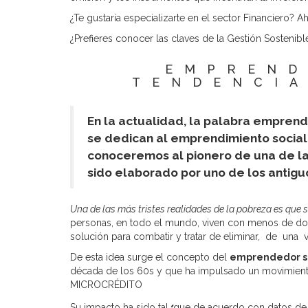
¿Te gustaría especializarte en el sector Financiero?
¿Prefieres conocer las claves de la Gestión Sostenib
EMPREND
TENDENCIA
En la actualidad, la palabra emprend
se dedican al emprendimiento social
conoceremos al pionero de una de las
sido elaborado por uno de los antig
Una de las más tristes realidades de la pobreza es que 
personas, en todo el mundo, viven con menos de dos
solución para combatir y tratar de eliminar, de una
De esta idea surge el concepto del
emprendedor s
década de los 60s y que ha impulsado un movimiento
MICROCRÉDITO
Su impacto ha sido tal, que de acuerdo con datos d