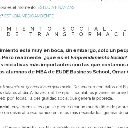
 Ahora es el momento:
ESTUDIA FINANZAS
le?
ESTUDIA MEDIOAMBIENTE
IMIENTO SOCIAL, 
 DE TRANSFORMAC
imiento está muy en boca, sin embargo, solo un peq
. Pero realmente, ¿qué es el
Emprendimiento Social
?
 iniciativas más importantes con las que contamos e
uos alumnos de MBA de EUDE Business School, Omar 
se transmite de generación en generación.
De acuerdo con datos del Ban
 dólares al día. A través del tiempo, incontables jóvenes emprende
 vez por todas, la desigualdad social que genera la pobreza.
ocial
, cuya premisa es que se puede crear un mundo libre de pobrez
 de desarrollo económico entre los más necesitados, generando una 
e la Cumbre Mundial, del Microcrédito se espera que en
2015
sean 