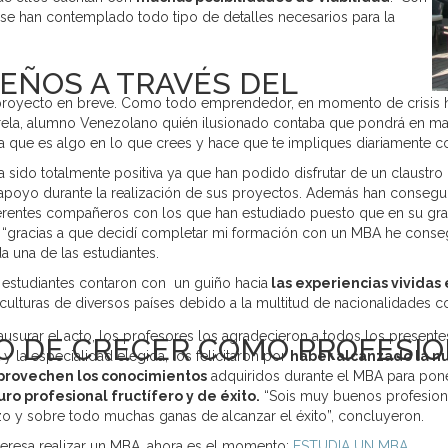
 se han contemplado todo tipo de detalles necesarios para la
UEÑOS A TRAVÉS DEL
proyecto en breve. Como todo emprendedor, en momento de crisis 
rela, alumno Venezolano quién ilusionado contaba que pondrá en ma
a que es algo en lo que crees y hace que te impliques diariamente co
 sido totalmente positiva ya que han podido disfrutar de un claustro
poyo durante la realización de sus proyectos. Además han consegui
ferentes compañeros con los que han estudiado puesto que en su gran
 “gracias a que decidí completar mi formación con un MBA he conse
a una de las estudiantes.
os estudiantes contaron con un guiño hacia
las experiencias vividas
 culturas de diversos países debido a la multitud de nacionalidades
lausurar el acto, los profesores los agradecieron a todos los presen
O DE CRECER COMO PROFESI
y la especialidad elegida, los felicitaron por
haber alcanzado la n
provechen los conocimientos
adquiridos durante el MBA para pone
uro profesional fructífero y de éxito.
“Sois muy buenos profesional
zo y sobre todo muchas ganas de alcanzar el éxito”, concluyeron.
nteresa realizar un MBA, ahora es el momento:
ESTUDIA UN MBA