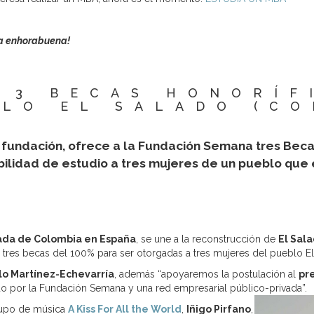
ra enhorabuena!
 3 BECAS HONORÍF
BLO EL SALADO (CO
 fundación, ofrece a la Fundación Semana tres Becas
sibilidad de estudio a tres mujeres de un pueblo que 
da de Colombia en España
, se une a la reconstrucción de
El Sal
, tres becas del 100% para ser otorgadas a tres mujeres del pueblo El
lo Martínez-Echevarría
, además “apoyaremos la postulación al
pr
ado por la Fundación Semana y una red empresarial público-privada”.
grupo de música
A Kiss For All the World
,
Iñigo Pirfano
,