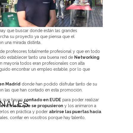
hay que buscar donde están las grandes
rcha su proyecto ya que piensa que el
n una mirada distinta.
 de profesores totalmente profesional y que en todo
do establecer tanto una buena red de
Networking
 mayoría todos eran profesionales con alta
guido encontrar un empleo estable, por lo que
 en Madrid
donde han podido disfrutar tanto de su
 con las que han contado en esta promoción.
tes que hayan
confiado en EUDE
para poder realizar
ONALES
ueva meta que se propusieron
y los animaron a
rlos en práctica y poder
abrirse las puertas hacia
es, confiar en vosotros porque hay talento,