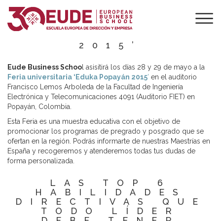
FERIA
UNIVERSITARIA
‘EDUKA POPAYÁN
2015’
Eude Business Schoo
l asisitirá los días 28 y 29 de mayo a la
Feria universitaria ‘Eduka Popayán 2015
’
en el auditorio
Francisco Lemos Arboleda de la Facultad de Ingeniería
Electrónica y Telecomunicaciones 4091 (Auditorio FIET) en
Popayán, Colombia.
Esta Feria es una muestra educativa con el objetivo de
promocionar los programas de pregrado y posgrado que se
ofertan en la región. Podrás informarte de nuestras Maestrías en
España y recogeremos y atenderemos todas tus dudas de
forma personalizada.
LAS TOP 6
HABILIDADES
DIRECTIVAS QUE
TODO LÍDER
DEBE TENER