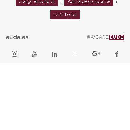
Código ético EUDE
Política de compliance
|
|
EUDE Digital
eude.es
#WEARE
EUDE