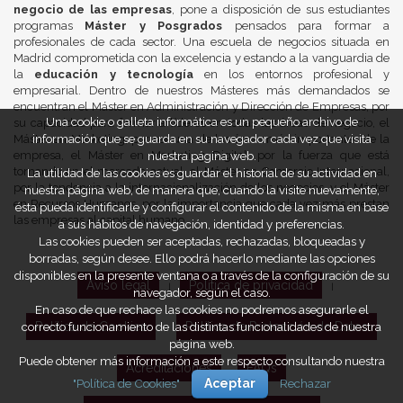
negocio de las empresas
, pone a disposición de sus estudiantes
programas
Máster y Posgrados
pensados para formar a
profesionales de cada sector. Una escuela de negocios situada en
Madrid comprometida con la excelencia y estando a la vanguardia de
la
educación y tecnología
en los entornos profesional y
empresarial. Dentro de nuestros Másteres más demandados se
encuentran el Máster en Administración y Dirección de Empresas, por
Una cookie o galleta informática es un pequeño archivo de
su capacidad para formar a líderes en todas las áreas de negocio, el
información que se guarda en su navegador cada vez que visita
Máster en Marketing, por ser una de las áreas más importantes de la
nuestra página web.
empresa, el Máster en Marketing Digital, por la fuerza que está
tomando en el mercado actual, el Máster en Comercio Internacional,
La utilidad de las cookies es guardar el historial de su actividad en
por la tendencia a la internacionalización de los negocios, y el Máster
nuestra página web, de manera que, cuando la visite nuevamente,
en Recursos Humanos, por la importancia que cada vez más prestan
ésta pueda identificarle y configurar el contenido de la misma en base
las empresas al capital humano.
a sus hábitos de navegación, identidad y preferencias.
Las cookies pueden ser aceptadas, rechazadas, bloqueadas y
borradas, según desee. Ello podrá hacerlo mediante las opciones
disponibles en la presente ventana o a través de la configuración de su
Aviso legal
Política de privacidad
|
|
navegador, según el caso.
En caso de que rechace las cookies no podremos asegurarle el
correcto funcionamiento de las distintas funcionalidades de nuestra
Política de Cookies
Política de Protección de Datos
|
página web.
Puede obtener más información a este respecto consultando nuestra
Acreditaciones
FAQs
"Política de Cookies"
Aceptar
Rechazar