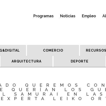
Programas
Noticias
Empleo
A
G&DIGITAL
COMERCIO
RECURSOS
ARQUITECTURA
DEPORTE
ADO QUEREMOS CO
UE QUERÍAN LOS GU
L SAMURAI EN LA
 EXPERTA LEIKO OR