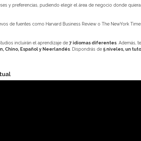
eses y preferencias, pudiendo elegir el área de negocio donde quiera 
evos de fuentes como Harvard Business Review o The NewYork Time
estudios incluirán el aprendizaje de
7 idiomas diferentes
. Además, t
án, Chino, Español y Neerlandés
. Dispondrás de
5 niveles, un tut
tual