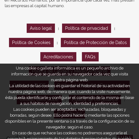
en Recursos Humanos, por la importancia que cada vez más prestan
las empresas al capital humano.
Aviso legal
Política de privacidad
|
|
Política de Cookies
Política de Protección de Datos
|
Acreditaciones
FAQs
Una cookie o galleta informática es un pequeño archivo de
Política de Calidad y Medio Ambiente
información que se guarda en su navegador cada vez que visita
nuestra página web.
Opiniones EUDE
Política de Marketing Responsable
La utilidad de las cookies es guardar el historial de su actividad en
nuestra página web, de manera que, cuando la visite nuevamente,
ésta pueda identificarle y configurar el contenido de la misma en base
Código ético EUDE
Política de compliance
|
|
a sus hábitos de navegación, identidad y preferencias.
Las cookies pueden ser aceptadas, rechazadas, bloqueadas y
EUDE Digital
borradas, según desee. Ello podrá hacerlo mediante las opciones
disponibles en la presente ventana o a través de la configuración de su
navegador, según el caso.
En caso de que rechace las cookies no podremos asegurarle el
eude.es
#WEARE
EUDE
correcto funcionamiento de las distintas funcionalidades de nuestra