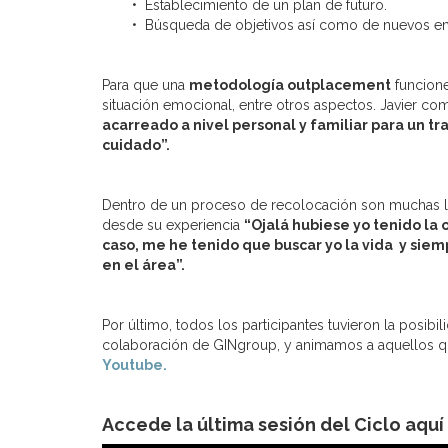
• Establecimiento de un plan de futuro.
• Búsqueda de objetivos así como de nuevos emp
Para que una
metodología outplacement
funcione
situación emocional, entre otros aspectos. Javier c
acarreado a nivel personal y familiar para un t
cuidado”.
Dentro de un proceso de recolocación son muchas las
desde su experiencia
“Ojalá hubiese yo tenido la 
caso, me he tenido que buscar yo la vida y sie
en el área”.
Por último, todos los participantes tuvieron la posi
colaboración de GINgroup, y animamos a aquellos qu
Youtube.
Accede la última sesión del Ciclo aquí