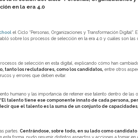
ión en la era 4.0
chool
el Ciclo “Personas, Organizaciones y Transformación Digital”. 
abló sobre los procesos de selección en la era 4.0 y cuáles son las
s procesos de selección en esta digital, explicando cómo han cambia
 tanto los reclutadores, como los candidatos,
entre otros aspec
trucos y errores que deben evitar.
to humano y las importancia de retener ese talento dentro de las org
“El talento tiene ese componente innato de cada persona, pe
decir que el talento es la suma de un conjunto de capacidades
as partes.
Centrándose, sobre todo, en su lado como candidato y
De esta forma, pudo resumir distintos aspectos y acciones a tomar en 