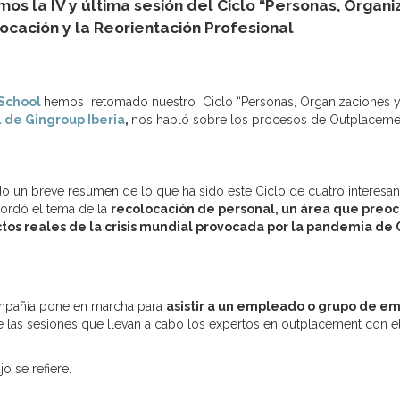
s la IV y última sesión del Ciclo “Personas, Organi
cación y la Reorientación Profesional
 School
hemos retomado nuestro Ciclo “Personas, Organizaciones y T
l de Gingroup Iberia
,
nos habló sobre los procesos de Outplacemen
do un breve resumen de lo que ha sido este Ciclo de cuatro interesa
bordó el tema de la
recolocación de personal, un área que preo
ctos reales de la crisis mundial provocada por la pandemia de 
ompañía pone en marcha para
asistir a un empleado o grupo de e
 las sesiones que llevan a cabo los expertos en outplacement con el 
jo se refiere.