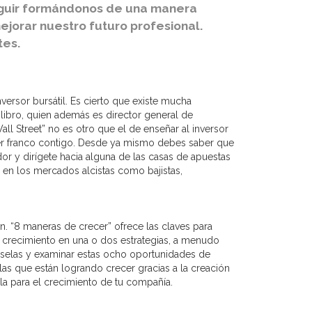
eguir formándonos de una manera
jorar nuestro futuro profesional.
tes.
versor bursátil. Es cierto que existe mucha
 libro, quien además es director general de
ll Street” no es otro que el de enseñar al inversor
e ser franco contigo. Desde ya mismo debes saber que
ador y dirígete hacia alguna de las casas de apuestas
o en los mercados alcistas como bajistas,
. “8 maneras de crecer” ofrece las claves para
de crecimiento en una o dos estrategias, a menudo
rselas y examinar estas ocho oportunidades de
s que están logrando crecer gracias a la creación
la para el crecimiento de tu compañía.