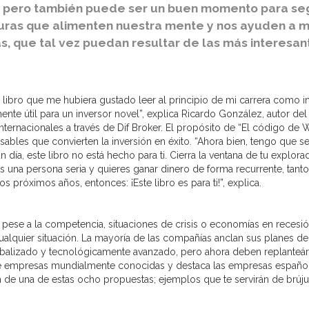
s, pero también puede ser un buen momento para s
uras que alimenten nuestra mente y nos ayuden a me
, que tal vez puedan resultar de las más interesan
 libro que me hubiera gustado leer al principio de mi carrera como in
nte útil para un inversor novel”, explica Ricardo González, autor del
ternacionales a través de Dif Broker. El propósito de “El código de Wa
ensables que convierten la inversión en éxito. “Ahora bien, tengo qu
 día, este libro no está hecho para ti. Cierra la ventana de tu explor
res una persona seria y quieres ganar dinero de forma recurrente, tant
 próximos años, entonces: ¡Este libro es para ti!”, explica.
se a la competencia, situaciones de crisis o economías en recesión
 cualquier situación. La mayoría de las compañías anclan sus planes 
obalizado y tecnológicamente avanzado, pero ahora deben replanteá
e empresas mundialmente conocidas y destaca las empresas española
n de una de estas ocho propuestas; ejemplos que te servirán de brúju