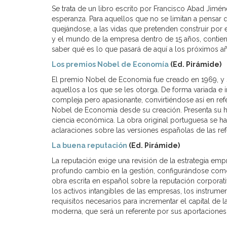
Se trata de un libro escrito por Francisco Abad Jimé
esperanza. Para aquellos que no se limitan a pensar q
quejándose, a las vidas que pretenden construir por 
y el mundo de la empresa dentro de 15 años, contiene u
saber qué es lo que pasará de aquí a los próximos a
Los premios Nobel de Economía
(Ed. Pirámide)
El premio Nobel de Economía fue creado en 1969, y 
aquellos a los que se les otorga. De forma variada e 
compleja pero apasionante, convirtiéndose así en ref
Nobel de Economía desde su creación. Presenta su hist
ciencia económica. La obra original portuguesa se ha 
aclaraciones sobre las versiones españolas de las refe
La buena reputación
(Ed. Pirámide)
La reputación exige una revisión de la estrategia em
profundo cambio en la gestión, configurándose como 
obra escrita en español sobre la reputación corporati
los activos intangibles de las empresas, los instrume
requisitos necesarios para incrementar el capital de
moderna, que será un referente por sus aportaciones a