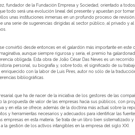
nez, fundador de la Fundación Empresa y Sociedad, orientado a todos 
ue todo será una evolución lineal del presente y apuestan por tomar la
ellos unas instituciones inmersas en un profundo proceso de revisión
na serie de sugerencias dirigidas al sector público, al privado y al 
ños.
se convirtió desde entonces en el galardón más importante en este
imaginativa, aunque siempre rigurosa y seria, el premio ha galardona
erencia obligada. Esta obra de João César Das Neves es un recorrido 
oria personal, su biografía y, sobre todo, el significado de su traba
enriquecido con la labor de Luis Pires, autor no sólo de la traducción
rencias bibliográficas.
presarial que ha de nacer de la iniciativa de los gestores de las com
la propuesta de valor de las empresas hacia sus públicos, con proye
va y en ella se ofrece, además de la doctrina más actual sobre la rep
ntos y herramientas necesarios y adecuados para identificar las fuent
 las empresas en esta materia. Se trata de un libro bien sistematiza
 la gestión de los activos intangibles en la empresa del siglo XXI.