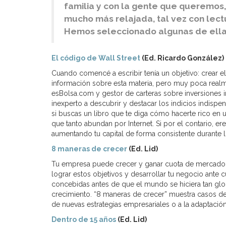
familia y con la gente que queremo
mucho más relajada, tal vez con lect
Hemos seleccionado algunas de ellas
El código de Wall Street
(Ed. Ricardo González)
Cuando comencé a escribir tenía un objetivo: crear el
información sobre esta materia, pero muy poca realme
esBolsa.com y gestor de carteras sobre inversiones in
inexperto a descubrir y destacar los indicios indisp
si buscas un libro que te diga cómo hacerte rico en un
que tanto abundan por Internet. Si por el contario, e
aumentando tu capital de forma consistente durante los
8 maneras de crecer
(Ed. Lid)
Tu empresa puede crecer y ganar cuota de mercado pe
lograr estos objetivos y desarrollar tu negocio ante
concebidas antes de que el mundo se hiciera tan gl
crecimiento. “8 maneras de crecer” muestra casos d
de nuevas estrategias empresariales o a la adaptació
Dentro de 15 años
(Ed. Lid)