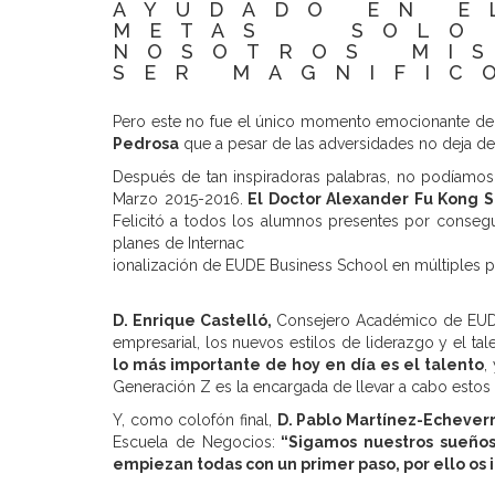
AYUDADO EN E
METAS SOLO
NOSOTROS MI
SER MAGNIFIC
Pero este no fue el único momento emocionante de 
Pedrosa
que a pesar de las adversidades no deja de 
Después de tan inspiradoras palabras, no podíamos
Marzo 2015-2016.
El Doctor Alexander Fu Kong S
Felicitó a todos los alumnos presentes por consegu
planes de Internac
ionalización de EUDE Business School en múltiples pu
D. Enrique Castelló,
Consejero Académico de EUDE 
empresarial, los nuevos estilos de liderazgo y el tal
lo más importante de hoy en día es el talento
,
Generación Z es la encargada de llevar a cabo estos c
Y, como colofón final,
D. Pablo Martínez-Echeverr
Escuela de Negocios:
“Sigamos nuestros sueños
empiezan todas con un primer paso, por ello os 