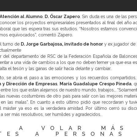
 Atención al Alumno
,
D. Óscar Zapero
. Sin duda es una de las pe
 conocer los proyectos empresariales presentados al final del año 
oral que les espera tras sus estudios. “Nosotros estamos convencid
amos equivocados”, comentó Zapero.
el turno de
D. Jorge Garbajosa, invitado de honor
y ex jugador de
ctualmente
tor del departamento de RSC de la Federación Española de Balonces
frentar a una vida de cambios a los que no deben temer ya que esa es 
lta el tesón y las ganas de salir hacia delante y cambiar.
to, se abría el paso a las emociones y los recuerdos compartidos, 
n y Dirección de Empresas
,
María Guadalupe Crespo Pineda
, 
er entre los que están alejarnos de nuestro mundo, trabajos… “Solame
las nuevas costumbres de otro país para salir con las mejores mate
 en las malas”. En cuanto a esto último pidió que recordaran y tuv
l máster ya eso es la verdadera amistad. Por último cerró su disc
a ser más resolutivos, ser humildes y agradecidos.
AR A VOLAR MÁS
NTES A PERSONAS