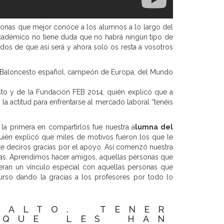
rsonas que mejor conoce a los alumnos a lo largo del
académico no tiene duda que no habrá ningún tipo de
os de que así será y ahora solo os resta a vosotros
 Baloncesto español, campeón de Europa, del Mundo
to y de la Fundación FEB 2014, quién explicó que a
la actitud para enfrentarse al mercado laboral “tenéis
la primera en compartirlos fue nuestra a
lumna del
quién explicó que miles de motivos fueron los que le
nte deciros gracias por el apoyo. Así comenzó nuestra
rias. Aprendimos hacer amigos, aquellas personas que
ieran un vínculo especial con aquellas personas que
urso dando la gracias a los profesores por todo lo
 ALTO. TENER
 QUE LES HAN