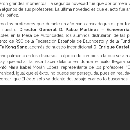
ieron grandes momentos. La segunda novedad fue que por primera v
a algunos de sus profesores. La última novedad es que el acto fue 
nés Ibáñez.
mo los profesores que durante un año han caminado juntos por los
e nuestro
Director General D. Pablo Martínez – Echeverrí
les en la Mesa de Autoridades, los alumnos disfrutaron de las p
ento de RSC de la Federación Española de Baloncesto y de la Fund
 Fu Kong Sang,
además de nuestro incondicional
D. Enrique Castel
rincipalmente en los discursos la época de cambios a la que se van 
y que echar la vista hacia delante en donde el éxito llegará s
 Maria Isabel Morán López, representante de los profesores: “Es 
umanidad, igual que el éxito, no puede ser perseguida, pues en real
cordar que El éxito solo va delante del trabajo cuando lo buscamos e