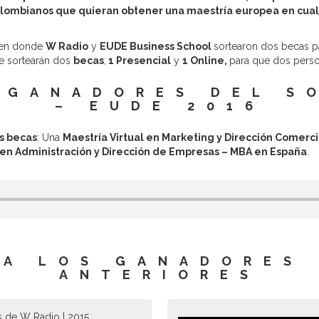
lombianos que quieran obtener una maestría europea en cual
n en donde
W Radio
y
EUDE Business School
sortearon dos becas p
se sortearán dos
becas
;
1 Presencial
y
1 Online,
para que dos perso
 GANADORES DEL S
– EUDE 2016
s becas
: Una
Maestría Virtual en Marketing y Dirección Comerci
 en Administración y Dirección de Empresas – MBA en España
.
 A LOS GANADORES 
ANTERIORES
s de W Radio | 2015