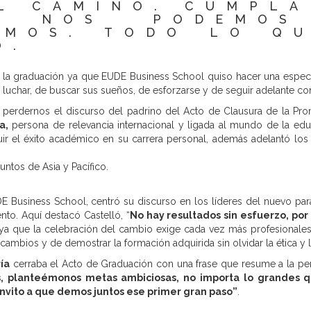
L CAMINO. CUMPL
 NOS PODEMOS
SMOS. TODO LO QU
O.
la graduación ya que EUDE Business School quiso hacer una espec
luchar, de buscar sus sueños, de esforzarse y de seguir adelante con
 perdernos el discurso del padrino del Acto de Clausura de la Pr
a,
persona de relevancia internacional y ligada al mundo de la edu
ir el éxito académico en su carrera personal, además adelantó los 
ntos de Asia y Pacífico.
Business School, centró su discurso en los líderes del nuevo pa
ento. Aquí destacó Castelló, “
No hay resultados sin esfuerzo, por
 ya que la celebración del cambio exige cada vez más profesionales
ambios y de demostrar la formación adquirida sin olvidar la ética y 
ía
cerraba el Acto de Graduación con una frase que resume a la pe
, planteémonos metas ambiciosas, no importa lo grandes q
invito a que demos juntos ese primer gran paso”
.