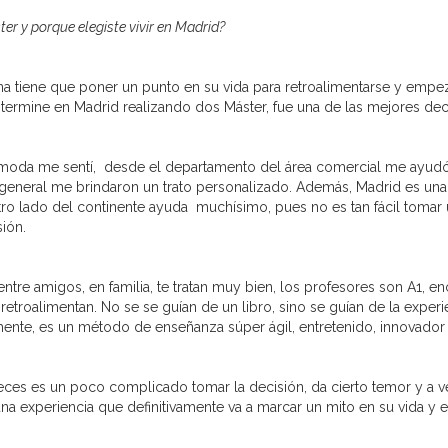
er y porque elegiste vivir en Madrid?
tiene que poner un punto en su vida para retroalimentarse y empez
 y termine en Madrid realizando dos Máster, fue una de las mejores d
moda me sentí, desde el departamento del área comercial me ayudó 
n general me brindaron un trato personalizado. Además, Madrid es un
tro lado del continente ayuda muchísimo, pues no es tan fácil tomar 
ión.
ntre amigos, en familia, te tratan muy bien, los profesores son A1, 
retroalimentan. No se se guían de un libro, sino se guían de la exper
amente, es un método de enseñanza súper ágil, entretenido, innovad
eces es un poco complicado tomar la decisión, da cierto temor y a 
na experiencia que definitivamente va a marcar un mito en su vida y e