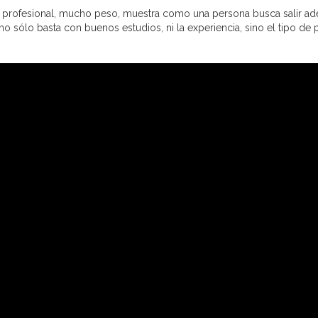
a profesional, mucho peso, muestra como una persona busca salir adel
o sólo basta con buenos estudios, ni la experiencia, sino el tipo de