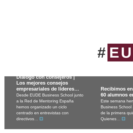
#
E
Diálogo con consejeros |
Los mejores consejos
Recibimos en
empresariales de líderes…
60 alumnos 
Desde EUDE Business School junto
Este semana hem
a la Red de Mentoring España
Business School
hemos organizado un ciclo
de la primera qu
centrado en entrevistas con
Quienes…
directivos…