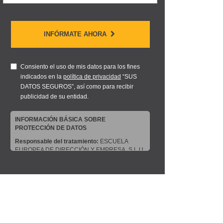
INFÓRMATE AHORA
Consiento el uso de mis datos para los fines
indicados en la
política de privacidad
“SUS
DATOS SEGUROS”, así como para recibir
publicidad de su entidad.
INFORMACIÓN BÁSICA SOBRE
PROTECCIÓN DE DATOS
Responsable del tratamiento:
ESCUELA
EUROPEA DE DIRECCIÓN Y EMPRESA, S.L.U.
Dirección del responsable:
CALLE ARTURO
SORIA, 245, CP 28033, MADRID (Madrid)
Finalidad:
Sus datos serán usados para poder
atender sus solicitudes y prestarle nuestros
servicios.
Publicidad:
Solo le enviaremos publicidad con