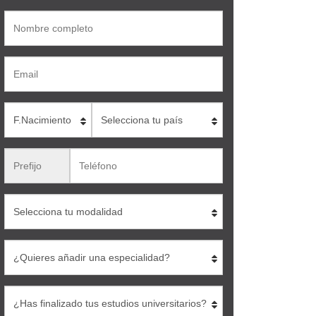
Nombre
Email
Edad
País
Teléfono