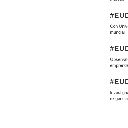
#EUD
Con Unive
mundial
#EU
Observato
emprend
#EU
Investiga
exigenci