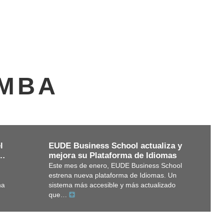
 MBA
EUDE Business School actualiza y
l
mejora su Plataforma de Idiomas
n…
Este mes de enero, EUDE Business School
estrena nueva plataforma de Idiomas. Un
sistema más accesible y más actualizado
na
que…