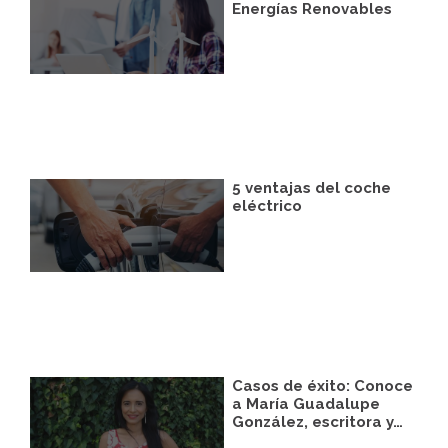
correspondiente establecida al efecto.
Energías Renovables
Legitimación:
Únicamente trataremos sus
datos con su consentimiento previo, que
podrá facilitarnos mediante la casilla
correspondiente establecida al efecto.
Destinatarios:
Con carácter general, sólo el
personal de nuestra entidad que esté
debidamente autorizado podrá tener
conocimiento de la información que le
pedimos.
5 ventajas del coche
Derechos:
Tiene derecho a saber qué
eléctrico
información tenemos sobre usted, corregirla
y eliminarla, tal y como se explica en la
información adicional disponible en nuestra
página web.
Información adicional:
Más información
en el apartado “SUS DATOS SEGUROS” de
nuestra página web.
Casos de éxito: Conoce
a María Guadalupe
González, escritora y…