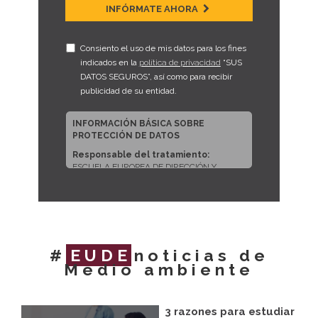
INFÓRMATE AHORA
Consiento el uso de mis datos para los fines
indicados en la
política de privacidad
“SUS
DATOS SEGUROS”, así como para recibir
publicidad de su entidad.
INFORMACIÓN BÁSICA SOBRE
PROTECCIÓN DE DATOS
Responsable del tratamiento:
ESCUELA EUROPEA DE DIRECCIÓN Y
EMPRESA, S.L.U.
Dirección del responsable:
CALLE
ARTURO SORIA, 245, CP 28033, MADRID
(Madrid)
Finalidad:
Sus datos serán usados para
#
EUDE
noticias de
poder atender sus solicitudes y prestarle
Medio ambiente
nuestros servicios.
Publicidad:
Solo le enviaremos publicidad
con su autorización previa, que podrá
facilitarnos mediante la casilla
3 razones para estudiar