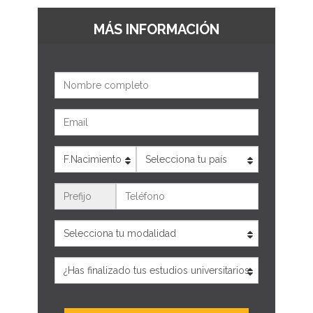
MÁS INFORMACIÓN
Nombre
Email
Edad
País
Teléfono