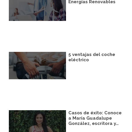
correspondiente establecida al efecto.
Energías Renovables
Legitimación:
Únicamente trataremos sus
datos con su consentimiento previo, que
podrá facilitarnos mediante la casilla
correspondiente establecida al efecto.
Destinatarios:
Con carácter general, sólo el
personal de nuestra entidad que esté
debidamente autorizado podrá tener
conocimiento de la información que le
pedimos.
5 ventajas del coche
Derechos:
Tiene derecho a saber qué
eléctrico
información tenemos sobre usted, corregirla
y eliminarla, tal y como se explica en la
información adicional disponible en nuestra
página web.
Información adicional:
Más información
en el apartado “SUS DATOS SEGUROS” de
nuestra página web.
Casos de éxito: Conoce
a María Guadalupe
González, escritora y…