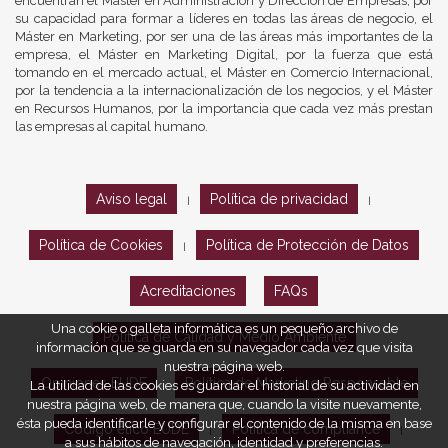
encuentran el Máster en Administración y Dirección de Empresas, por
su capacidad para formar a líderes en todas las áreas de negocio, el
Máster en Marketing, por ser una de las áreas más importantes de la
empresa, el Máster en Marketing Digital, por la fuerza que está
tomando en el mercado actual, el Máster en Comercio Internacional,
por la tendencia a la internacionalización de los negocios, y el Máster
en Recursos Humanos, por la importancia que cada vez más prestan
las empresas al capital humano.
Aviso legal
Política de privacidad
|
|
Política de Cookies
Política de Protección de Datos
|
Acreditaciones
FAQs
Una cookie o galleta informática es un pequeño archivo de
Política de Calidad y Medio Ambiente
información que se guarda en su navegador cada vez que visita
nuestra página web.
Opiniones EUDE
Política de Marketing Responsable
La utilidad de las cookies es guardar el historial de su actividad en
nuestra página web, de manera que, cuando la visite nuevamente,
ésta pueda identificarle y configurar el contenido de la misma en base
Código ético EUDE
Política de compliance
|
|
a sus hábitos de navegación, identidad y preferencias.