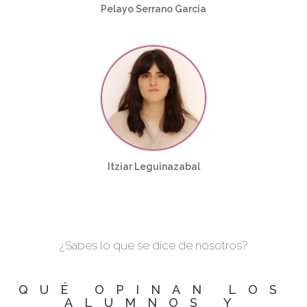
Pelayo Serrano García
Itziar Leguinazabal
¿Sabes lo que se dice de nosotros?
QUÉ OPINAN LOS
ALUMNOS Y