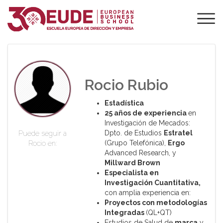
PROFESORADO DE
EUDE
Rocio Rubio
Estadística
25 años de experiencia
en
Investigación de Mecados:
Dpto. de Estudios
Estratel
Puede seguir a
(Grupo Telefónica),
Ergo
Rocio en:
Advanced Research, y
Millward
Brown
Especialista en
Investigación Cuantitativa,
con amplia experiencia en:
Proyectos con metodologías
Integradas
(QL+QT)
Estudios de Salud de
marca
y