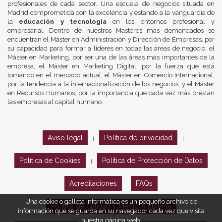
profesionales de cada sector. Una escuela de negocios situada en
Madrid comprometida con la excelencia y estando a la vanguardia de
la
educación y tecnología
en los entornos profesional y
empresarial. Dentro de nuestros Másteres más demandados se
encuentran el Máster en Administración y Dirección de Empresas, por
su capacidad para formar a líderes en todas las áreas de negocio, el
Máster en Marketing, por ser una de las áreas más importantes de la
empresa, el Máster en Marketing Digital, por la fuerza que está
tomando en el mercado actual, el Máster en Comercio Internacional,
por la tendencia a la internacionalización de los negocios, y el Máster
en Recursos Humanos, por la importancia que cada vez más prestan
las empresas al capital humano.
Aviso legal
Política de privacidad
|
|
Política de Cookies
Política de Protección de Datos
|
Acreditaciones
FAQs
Una cookie o galleta informática es un pequeño archivo de
Política de Calidad y Medio Ambiente
información que se guarda en su navegador cada vez que visita
nuestra página web.