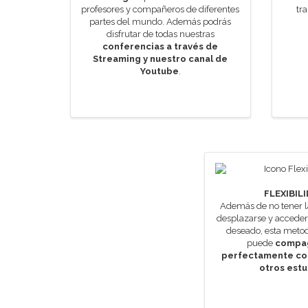
profesores y compañeros de diferentes
tr
partes del mundo. Además podrás
disfrutar de todas nuestras
conferencias a través de
Streaming y nuestro canal de
Youtube
.
FLEXIBIL
Además de no tener l
desplazarse y accede
deseado, esta metod
puede
compa
perfectamente con
otros estu