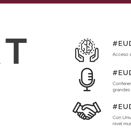
#EUD
Acceso a
#EUD
Conferen
grandes
#EU
Con Univ
nivel mu