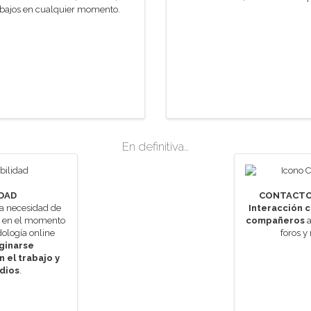
abajos en cualquier momento.
En definitiva…
IDAD
CONTACTO
a necesidad de
Interacción c
r en el momento
compañeros
a
ología online
foros y
ginarse
 el trabajo y
dios
.