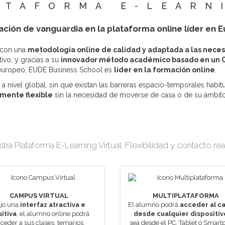
ATAFORMA E-LEARN
ción de vanguardia en la plataforma online líder en 
 con una
metodología online de calidad y adaptada a las neces
ivo, y gracias a su
innovador método académico basado en un C
 europeo, EUDE Business School es
líder en la formación online
.
a nivel global, sin que existan las barreras espacio-temporales habi
mente flexible
sin la necesidad de moverse de casa o de su ámbito
ra Plataforma E-Learning Virtual: Flexibilidad y contacto re
CAMPUS VIRTUAL
MULTIPLATAFORMA
jo una
interfaz atractiva e
El alumno podrá
acceder al c
uitiva
, el alumno online podrá
desde cualquier dispositiv
ceder a sus clases, temarios,
sea desde el PC, Tablet o Smart