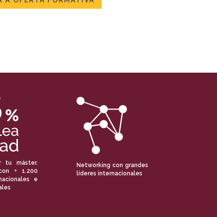
 A OFERTA FORMATIVA
r tu máster.
Networking con grandes
con + 1.200
líderes internacionales
nacionales e
ales