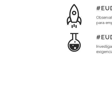
#EU
Observat
para em
#EU
Investig
exigenci