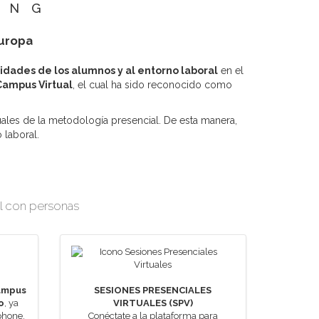
ING
Europa
idades de los alumnos y al entorno laboral
en el
ampus Virtual
, el cual ha sido reconocido como
tuales de la metodología presencial. De esta manera,
 laboral.
al con personas
ampus
SESIONES PRESENCIALES
o
, ya
VIRTUALES (SPV)
phone.
Conéctate a la plataforma para