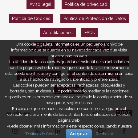
Aviso legal
Política de privacidad
|
|
Política de Cookies
Política de Protección de Datos
|
Acreditaciones
FAQs
Una cookie o galleta informática es un pequeño archivo de
Política de Calidad y Medio Ambiente
información que se guarda en su navegador cada vez que visita
nuestra página web.
Opiniones EUDE
Política de Marketing Responsable
La utilidad de las cookies es guardar el historial de su actividad en
nuestra página web, de manera que, cuando la visite nuevamente,
ésta pueda identificarle y configurar el contenido de la misma en base
Código ético EUDE
Política de compliance
|
|
a sus hábitos de navegación, identidad y preferencias.
Las cookies pueden ser aceptadas, rechazadas, bloqueadas y
EUDE Digital
borradas, según desee. Ello podrá hacerlo mediante las opciones
disponibles en la presente ventana o a través de la configuración de su
navegador, según el caso.
En caso de que rechace las cookies no podremos asegurarle el
eude.es
#WEARE
EUDE
correcto funcionamiento de las distintas funcionalidades de nuestra
página web.
Puede obtener más información a este respecto consultando nuestra
"Política de Cookies"
Aceptar
Rechazar