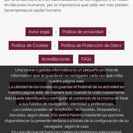
en Recursos Humanos, por la importancia que cada vez más prestan
las empresas al capital humano.
Aviso legal
Política de privacidad
|
|
Política de Cookies
Política de Protección de Datos
|
Acreditaciones
FAQs
Una cookie o galleta informática es un pequeño archivo de
Política de Calidad y Medio Ambiente
información que se guarda en su navegador cada vez que visita
nuestra página web.
Opiniones EUDE
Política de Marketing Responsable
La utilidad de las cookies es guardar el historial de su actividad en
nuestra página web, de manera que, cuando la visite nuevamente,
ésta pueda identificarle y configurar el contenido de la misma en base
Código ético EUDE
Política de compliance
|
|
a sus hábitos de navegación, identidad y preferencias.
Las cookies pueden ser aceptadas, rechazadas, bloqueadas y
EUDE Digital
borradas, según desee. Ello podrá hacerlo mediante las opciones
disponibles en la presente ventana o a través de la configuración de su
navegador, según el caso.
En caso de que rechace las cookies no podremos asegurarle el