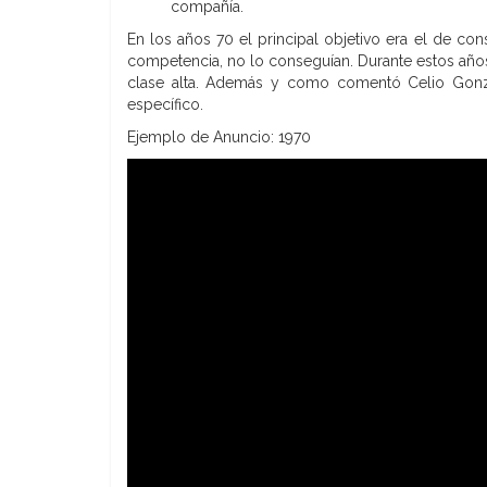
compañía.
En los años 70 el principal objetivo era el de co
competencia, no lo conseguían. Durante estos años
clase alta. Además y como comentó Celio Gonzále
específico.
Ejemplo de Anuncio: 1970