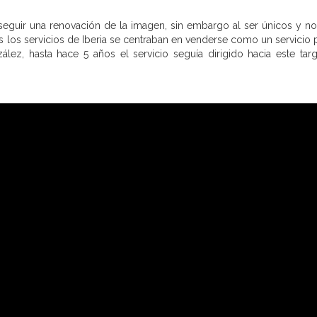
nseguir una renovación de la imagen, sin embargo al ser únicos y no
 los servicios de Iberia se centraban en venderse como un servicio p
z, hasta hace 5 años el servicio seguía dirigido hacia este targ