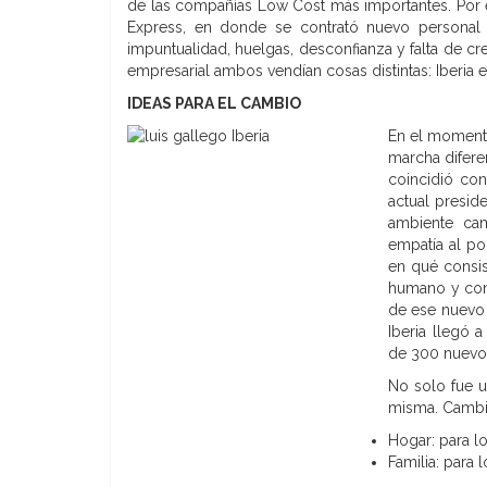
de las compañías Low Cost más importantes. Por e
Express, en donde se contrató nuevo personal y
impuntualidad, huelgas, desconfianza y falta de c
empresarial ambos vendían cosas distintas: Iberia en
IDEAS PARA EL CAMBIO
En el moment
marcha difere
coincidió co
actual presid
ambiente cam
empatía al po
en qué consis
humano y cons
de ese nuevo 
Iberia llegó 
de 300 nuevos
No solo fue u
misma. Cambio
Hogar: para lo
Familia: para 