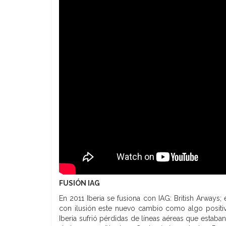
FUSIÓN IAG
En 2011 Iberia se fusiona con IAG: British Arways;
con ilusión este nuevo cambio como algo posit
Iberia sufrió pérdidas de líneas aéreas que estab