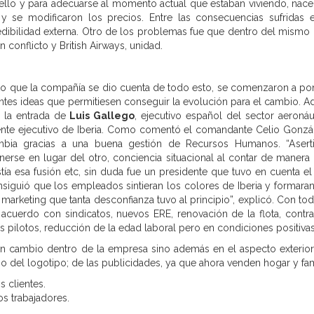
llo y para adecuarse al momento actual que estaban viviendo, nace 
 se modificaron los precios. Entre las consecuencias sufridas e
redibilidad externa. Otro de los problemas fue que dentro del mismo
 conflicto y British Airways, unidad.
o que la compañía se dio cuenta de todo esto, se comenzaron a po
ntes ideas que permitiesen conseguir la evolución para el cambio. 
n la entrada de
Luis Gallego
, ejecutivo español del sector aeronáu
ente ejecutivo de Iberia. Como comentó el comandante Celio Gonzál
bia gracias a una buena gestión de Recursos Humanos. “Aserti
nerse en lugar del otro, conciencia situacional al contar de manera 
tía esa fusión etc, sin duda fue un presidente que tuvo en cuenta el 
iguió que los empleados sintieran los colores de Iberia y formaran
marketing que tanta desconfianza tuvo al principio”, explicó. Con tod
a acuerdo con sindicatos, nuevos ERE, renovación de la flota, contra
 pilotos, reducción de la edad laboral pero en condiciones positivas
n cambio dentro de la empresa sino además en el aspecto exterior
 del logotipo; de las publicidades, ya que ahora venden hogar y fami
s clientes.
los trabajadores.