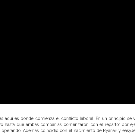
 es aquí es donde comienza el conflicto laboral. En un principio se 
ivo hasta que ambas compañías comenzaron con el reparto: por e
an operando. Además coincidió con el nacimiento de Ryanair y easyJe