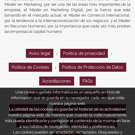
Máster en Marketing, por ser una de las áreas más importantes de la
empresa, el Máster en Marketing Digital, por la fuerza que está
tomando en el mercado actual, el Máster en Comercio Internacional,
por la tendencia a la internacionalización de los negocios, y el Máster
en Recursos Humanos, por la importancia que cada vez más prestan
las empresas al capital humano.
Aviso legal
Política de privacidad
|
|
Política de Cookies
Política de Protección de Datos
|
Acreditaciones
FAQs
Una cookie o galleta informática es un pequeño archivo de
Política de Calidad y Medio Ambiente
información que se guarda en su navegador cada vez que visita
nuestra página web.
Opiniones EUDE
Política de Marketing Responsable
La utilidad de las cookies es guardar el historial de su actividad en
nuestra página web, de manera que, cuando la visite nuevamente,
ésta pueda identificarle y configurar el contenido de la misma en base
Código ético EUDE
Política de compliance
|
|
a sus hábitos de navegación, identidad y preferencias.
Las cookies pueden ser aceptadas, rechazadas, bloqueadas y