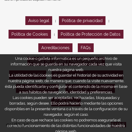
Aviso legal
Política de privacidad
|
|
Política de Cookies
Política de Protección de Datos
|
Acreditaciones
FAQs
Una cookie o galleta informática es un pequeño archivo de
Política de Calidad y Medio Ambiente
información que se guarda en su navegador cada vez que visita
nuestra página web.
Opiniones EUDE
Política de Marketing Responsable
La utilidad de las cookies es guardar el historial de su actividad en
nuestra página web, de manera que, cuando la visite nuevamente,
ésta pueda identificarle y configurar el contenido de la misma en base
Código ético EUDE
Política de compliance
|
|
a sus hábitos de navegación, identidad y preferencias.
Las cookies pueden ser aceptadas, rechazadas, bloqueadas y
EUDE Digital
borradas, según desee. Ello podrá hacerlo mediante las opciones
disponibles en la presente ventana o a través de la configuración de su
navegador, según el caso.
En caso de que rechace las cookies no podremos asegurarle el
eude.es
#WEARE
EUDE
correcto funcionamiento de las distintas funcionalidades de nuestra
página web.