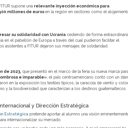
o FITUR supone una
relevante inyección económica para
400 millones de euros
en la región en sectores como el alojamient
resar su solidaridad con Ucrania
cediendo de forma extraordinaria
sía en el pabellón de Europa a través del cual pudieron facilitar el
s asistentes a FITUR dejaron sus mensajes de solidaridad.
ón de 2023,
que presentó en el marco de la feria su nueva marca para
ombrosa e imparable»
, el país centroamericano contó con un sta
taron en la exposición los textiles típicos, la caracola de viento y colo
io y la biodiversidad que caracterizan a los destinos guatemaltecos.
ternacional y Dirección Estratégica
ón Estratégica
pretende aportar al alumno una visión eminentement
ara internacionalizar su mercado.