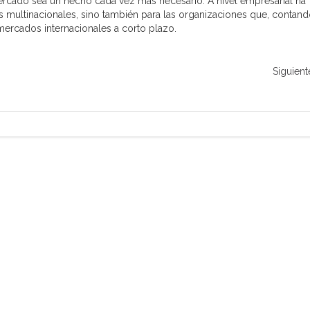
ercado sea un hecho cada vez más necesario. A nivel empresarial ha
 multinacionales, sino también para las organizaciones que, contan
mercados internacionales a corto plazo.
Siguient