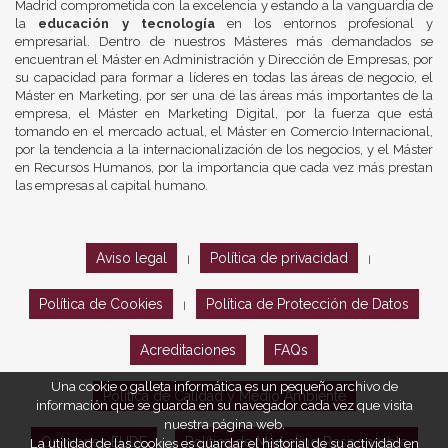
Madrid comprometida con la excelencia y estando a la vanguardia de
la
educación y tecnología
en los entornos profesional y
empresarial. Dentro de nuestros Másteres más demandados se
encuentran el Máster en Administración y Dirección de Empresas, por
su capacidad para formar a líderes en todas las áreas de negocio, el
Máster en Marketing, por ser una de las áreas más importantes de la
empresa, el Máster en Marketing Digital, por la fuerza que está
tomando en el mercado actual, el Máster en Comercio Internacional,
por la tendencia a la internacionalización de los negocios, y el Máster
en Recursos Humanos, por la importancia que cada vez más prestan
las empresas al capital humano.
Aviso legal
Política de privacidad
|
|
Política de Cookies
Política de Protección de Datos
|
Acreditaciones
FAQs
Una cookie o galleta informática es un pequeño archivo de
Política de Calidad y Medio Ambiente
información que se guarda en su navegador cada vez que visita
nuestra página web.
Opiniones EUDE
Política de Marketing Responsable
La utilidad de las cookies es guardar el historial de su actividad en